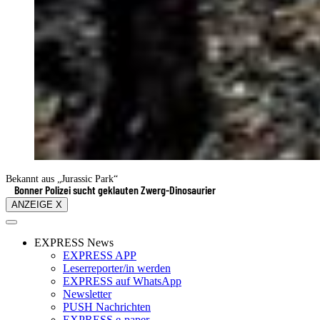
Bekannt aus „Jurassic Park“
Bonner Polizei sucht geklauten Zwerg-Dinosaurier
ANZEIGE X
EXPRESS News
EXPRESS APP
Leserreporter/in werden
EXPRESS auf WhatsApp
Newsletter
PUSH Nachrichten
EXPRESS e-paper