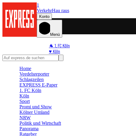
1
Verkehr
Hau raus
Konto
Menü
🐐 1. FC Köln
♥️ Köln
⭐ Promi
🏆 Sport
Home
🛒 Shoppingwelt
Veedelsreporter
🧩 Spiele
Schlagzeilen
EXPRESS E-Paper
1. FC Köln
Köln
Sport
Promi und Show
Kölner Umland
NRW
Politik und Wirtschaft
Panorama
Ratgeber