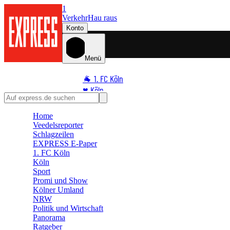
1
Verkehr
Hau raus
Konto
Menü
🐐 1. FC Köln
♥️ Köln
⭐ Promi
Home
🏆 Sport
Veedelsreporter
🛒 Shoppingwelt
Schlagzeilen
🧩 Spiele
EXPRESS E-Paper
1. FC Köln
Köln
Sport
Promi und Show
Kölner Umland
NRW
Politik und Wirtschaft
Panorama
Ratgeber