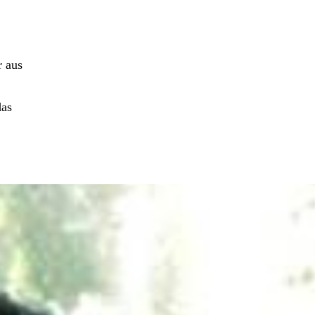
r aus
das