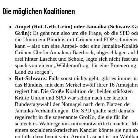
Die möglichen Koalitionen
Ampel (Rot-Gelb-Grün) oder Jamaika (Schwarz-Ge
Grün):
Es geht nun also um die Frage, ob die SPD od
die Union ein Bündnis mit Grünen und FDP schmiede
kann – also um eine Ampel- oder eine Jamaika-Koaliti
Grünen-Chefin Annalena Baerbock, abgeschlagen auf 
drei hinter Laschet und Scholz, legte sich nicht fest un
spach von einem „Wählerauftrag, für eine Erneuerung
Land zu sorgen“.
Rot-Schwarz
: Falls sonst nichts geht, gibt es immer n
das Bündnis, mit dem Merkel zwölf ihrer 16 Amtsjahr
regiert hat. Die Große Koalition der beiden stärksten
Kräfte Union und SPD war schon nach der letzten
Bundestagswahl der Notnagel nach dem Platzen der
Jamaika-Verhandlungen. Die SPD quälte sich damals
regelrecht in die sogenannte GroKo, die sie für ihr
schlechtes Wahlergebnis mitverantwortlich machte. Mi
einem sozialdemokratischen Kanzler könnte sie nun ab
notfalls dazu bereit sein. Armin Laschet ist im Wahlk