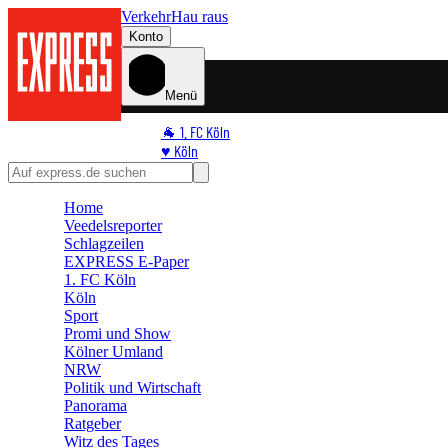
Verkehr
Hau raus
Konto
Menü
🐐 1. FC Köln
♥️ Köln
⭐ Promi
🏆 Sport
Home
🛒 Shoppingwelt
Veedelsreporter
🧩 Spiele
Schlagzeilen
EXPRESS E-Paper
1. FC Köln
Köln
Sport
Promi und Show
Kölner Umland
NRW
Politik und Wirtschaft
Panorama
Ratgeber
Witz des Tages