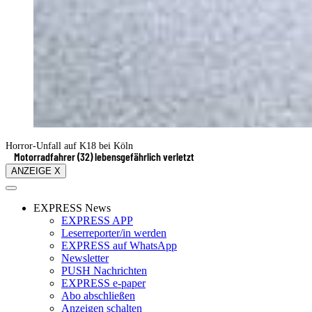
Horror-Unfall auf K18 bei Köln
Motorradfahrer (32) lebensgefährlich verletzt
ANZEIGE X
EXPRESS News
EXPRESS APP
Leserreporter/in werden
EXPRESS auf WhatsApp
Newsletter
PUSH Nachrichten
EXPRESS e-paper
Abo abschließen
Anzeigen schalten