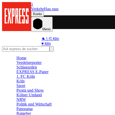
1
Verkehr
Hau raus
Konto
Menü
🐐 1. FC Köln
♥️ Köln
⭐ Promi
🏆 Sport
Home
🛒 Shoppingwelt
Veedelsreporter
🧩 Spiele
Schlagzeilen
EXPRESS E-Paper
1. FC Köln
Köln
Sport
Promi und Show
Kölner Umland
NRW
Politik und Wirtschaft
Panorama
Ratgeber