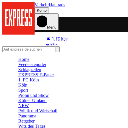
Verkehr
Hau raus
Konto
Menü
🐐 1. FC Köln
♥️ Köln
⭐ Promi
Home
🏆 Sport
Veedelsreporter
🛒 Shoppingwelt
Schlagzeilen
🧩 Spiele
EXPRESS E-Paper
1. FC Köln
Köln
Sport
Promi und Show
Kölner Umland
NRW
Politik und Wirtschaft
Panorama
Ratgeber
Witz des Tages