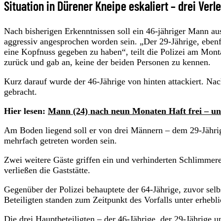
Situation in Dürener Kneipe eskaliert – drei Verl
Nach bisherigen Erkenntnissen soll ein 46-jähriger Mann au
aggressiv angesprochen worden sein. „Der 29-Jährige, ebenf
eine Kopfnuss gegeben zu haben“, teilt die Polizei am Mon
zurück und gab an, keine der beiden Personen zu kennen.
Kurz darauf wurde der 46-Jährige von hinten attackiert. N
gebracht.
Hier lesen:
Mann (24) nach neun Monaten Haft frei – unf
Am Boden liegend soll er von drei Männern – dem 29-Jähri
mehrfach getreten worden sein.
Zwei weitere Gäste griffen ein und verhinderten Schlimmere
verließen die Gaststätte.
Gegenüber der Polizei behauptete der 64-Jährige, zuvor sel
Beteiligten standen zum Zeitpunkt des Vorfalls unter erhebl
Die drei Hauptbeteiligten – der 46-Jährige, der 29-Jährige u