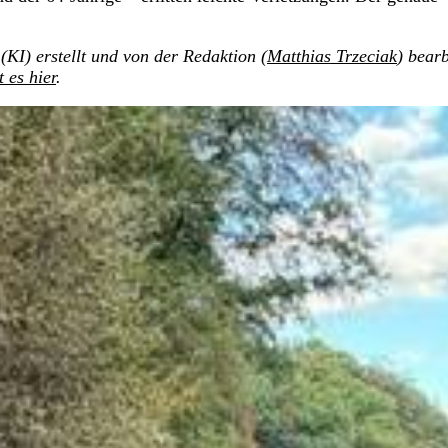
(KI) erstellt und von der Redaktion (
Matthias Trzeciak
) bearb
t es hier
.