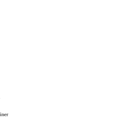
n
iner