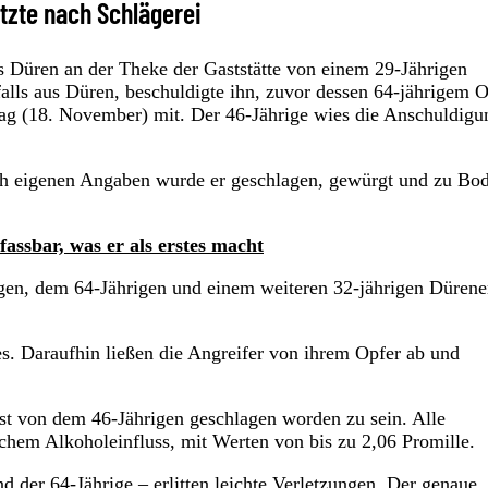
etzte nach Schlägerei
s Düren an der Theke der Gaststätte von einem 29-Jährigen
alls aus Düren, beschuldigte ihn, zuvor dessen 64-jährigem 
tag (18. November) mit. Der 46-Jährige wies die Anschuldigu
ach eigenen Angaben wurde er geschlagen, gewürgt und zu Bo
assbar, was er als erstes macht
gen, dem 64-Jährigen und einem weiteren 32-jährigen Dürene
s. Daraufhin ließen die Angreifer von ihrem Opfer ab und
bst von dem 46-Jährigen geschlagen worden zu sein. Alle
ichem Alkoholeinfluss, mit Werten von bis zu 2,06 Promille.
nd der 64-Jährige – erlitten leichte Verletzungen. Der genaue