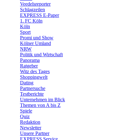
🛒 Shoppingwelt
Veedelsreporter
🧩 Spiele
Schlagzeilen
EXPRESS E-Paper
1. FC Köln
Köln
Sport
Promi und Show
Kölner Umland
NRW
Politik und Wirtschaft
Panorama
Ratgeber
Witz des Tages
Shoppingwelt
Dating
Partnersuche
Testberichte
Unternehmen im Blick
Themen von A bis Z
Spiele
Quiz
Redaktion
Newsletter
Unsere Partner
EXPRESS Service