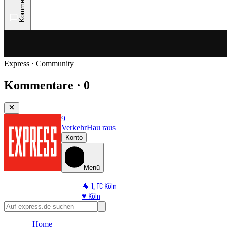
Kommentare
Express · Community
Kommentare · 0
9
Verkehr
Hau raus
Konto
Menü
🐐 1. FC Köln
♥️ Köln
⭐ Promi
🏆 Sport
Home