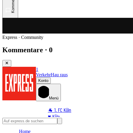
Kommentare
Express · Community
Kommentare · 0
1
Verkehr
Hau raus
Konto
Menü
🐐 1. FC Köln
♥️ Köln
⭐ Promi
Home
🏆 Sport