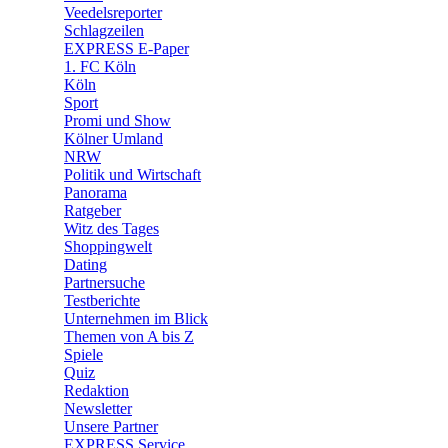
Veedelsreporter
🛒 Shoppingwelt
Schlagzeilen
🧩 Spiele
EXPRESS E-Paper
1. FC Köln
Köln
Sport
Promi und Show
Kölner Umland
NRW
Politik und Wirtschaft
Panorama
Ratgeber
Witz des Tages
Shoppingwelt
Dating
Partnersuche
Testberichte
Unternehmen im Blick
Themen von A bis Z
Spiele
Quiz
Redaktion
Newsletter
Unsere Partner
EXPRESS Service