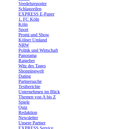
🛒 Shoppingwelt
Veedelsreporter
🧩 Spiele
Schlagzeilen
EXPRESS E-Paper
1. FC Köln
Köln
Sport
Promi und Show
Kölner Umland
NRW
Politik und Wirtschaft
Panorama
Ratgeber
Witz des Tages
Shoppingwelt
Dating
Partnersuche
Testberichte
Unternehmen im Blick
Themen von A bis Z
Spiele
Quiz
Redaktion
Newsletter
Unsere Partner
EXPRESS Service