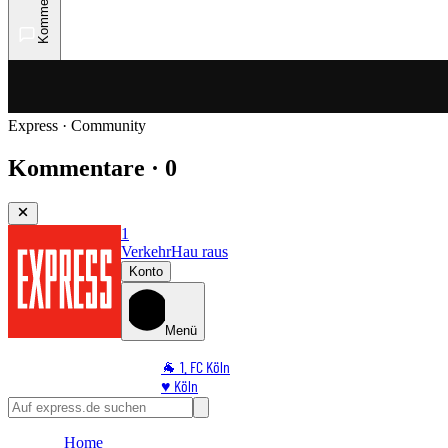
Kommentare
Express · Community
Kommentare · 0
1
Verkehr
Hau raus
Konto
Menü
🐐 1. FC Köln
♥️ Köln
⭐ Promi
🏆 Sport
Home