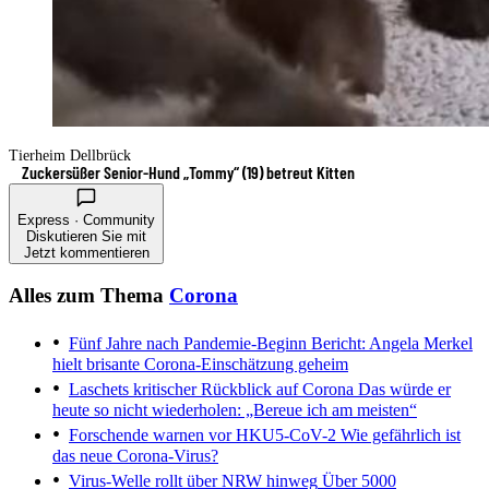
Tierheim Dellbrück
Zuckersüßer Senior-Hund „Tommy“ (19) betreut Kitten
Express · Community
Diskutieren Sie mit
Jetzt kommentieren
Alles zum Thema
Corona
Fünf Jahre nach Pandemie-Beginn
Bericht: Angela Merkel
hielt brisante Corona-Einschätzung geheim
Laschets kritischer Rückblick auf Corona
Das würde er
heute so nicht wiederholen: „Bereue ich am meisten“
Forschende warnen vor HKU5-CoV-2
Wie gefährlich ist
das neue Corona-Virus?
Virus-Welle rollt über NRW hinweg
Über 5000