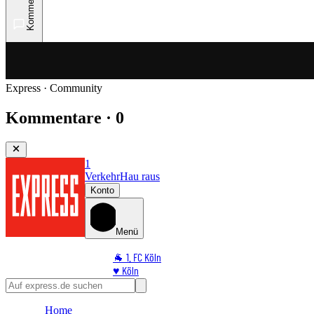
Kommentare
Express · Community
Kommentare · 0
1
Verkehr
Hau raus
Konto
Menü
🐐 1. FC Köln
♥️ Köln
⭐ Promi
🏆 Sport
Home