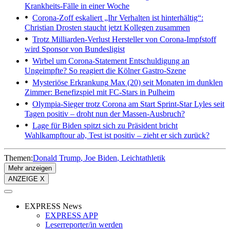
Krankheits-Fälle in einer Woche
Corona-Zoff eskaliert
„Ihr Verhalten ist hinterhältig“:
Christian Drosten staucht jetzt Kollegen zusammen
Trotz Milliarden-Verlust
Hersteller von Corona-Impfstoff
wird Sponsor von Bundesligist
Wirbel um Corona-Statement
Entschuldigung an
Ungeimpfte? So reagiert die Kölner Gastro-Szene
Mysteriöse Erkrankung
Max (20) seit Monaten im dunklen
Zimmer: Benefizspiel mit FC-Stars in Pulheim
Olympia-Sieger trotz Corona am Start
Sprint-Star Lyles seit
Tagen positiv – droht nun der Massen-Ausbruch?
Lage für Biden spitzt sich zu
Präsident bricht
Wahlkampftour ab, Test ist positiv – zieht er sich zurück?
Themen:
Donald Trump
Joe Biden
Leichtathletik
Mehr anzeigen
ANZEIGE X
EXPRESS News
EXPRESS APP
Leserreporter/in werden