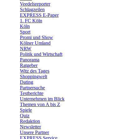
🛒 Shoppingwelt
Veedelsreporter
🧩 Spiele
Schlagzeilen
EXPRESS E-Paper
1. FC Köln
Köln
Sport
Promi und Show
Kölner Umland
NRW
Politik und Wirtschaft
Panorama
Ratgeber
Witz des Tages
Shoppingwelt
Dating
Partnersuche
Testberichte
Unternehmen im Blick
Themen von A bis Z
Spiele
Quiz
Redaktion
Newsletter
Unsere Partner
EXPRESS Service