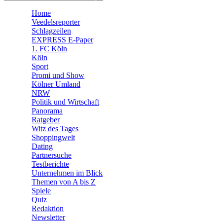
🛒 Shoppingwelt
Home
🧩 Spiele
Veedelsreporter
Schlagzeilen
EXPRESS E-Paper
1. FC Köln
Köln
Sport
Promi und Show
Kölner Umland
NRW
Politik und Wirtschaft
Panorama
Ratgeber
Witz des Tages
Shoppingwelt
Dating
Partnersuche
Testberichte
Unternehmen im Blick
Themen von A bis Z
Spiele
Quiz
Redaktion
Newsletter