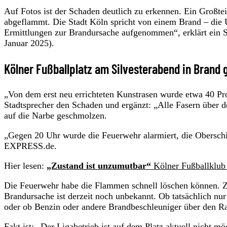
Auf Fotos ist der Schaden deutlich zu erkennen. Ein Großtei
abgeflammt. Die Stadt Köln spricht von einem Brand – die Ur
Ermittlungen zur Brandursache aufgenommen“, erklärt ein
Januar 2025).
Kölner Fußballplatz am Silvesterabend in Brand 
„Von dem erst neu errichteten Kunstrasen wurde etwa 40 Pro
Stadtsprecher den Schaden und ergänzt: „Alle Fasern über d
auf die Narbe geschmolzen.
„Gegen 20 Uhr wurde die Feuerwehr alarmiert, die Oberschi
EXPRESS.de.
Hier lesen:
„Zustand ist unzumutbar“
Kölner Fußballklub
Die Feuerwehr habe die Flammen schnell löschen können. Z
Brandursache ist derzeit noch unbekannt. Ob tatsächlich nu
oder ob Benzin oder andere Brandbeschleuniger über den Ras
Fakt ist: „Der Ligabetrieb ist auf dem Platz aktuell nicht m