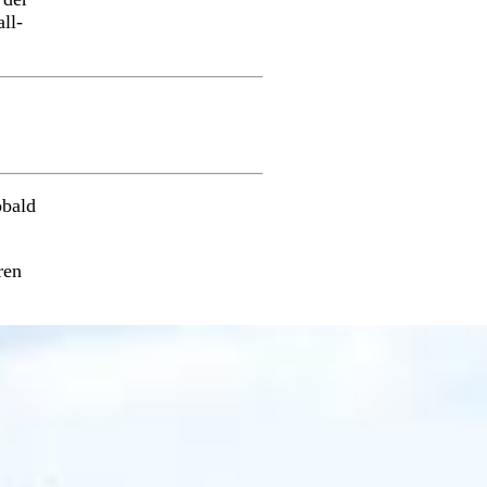
ll-
obald
ren