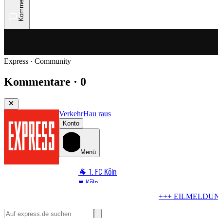
Kommentare
Express · Community
Kommentare · 0
Verkehr
Hau raus
Konto
Menü
🐐 1. FC Köln
♥️ Köln
⭐ Promi
+ EILMELDUNG +++
Blindgänger in Köln
Bombe im Rhein! Hier ko
🏆 Sport