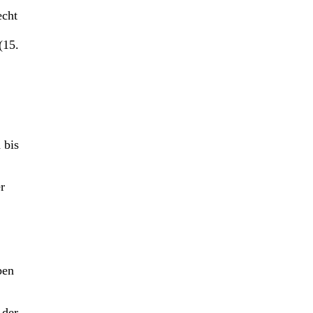
echt
(15.
 bis
r
ben
 der