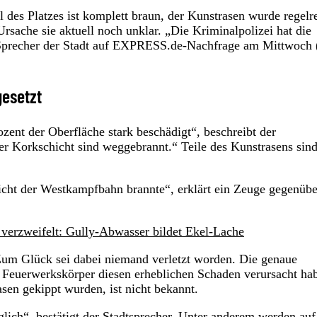
l des Platzes ist komplett braun, der Kunstrasen wurde regelr
sache sie aktuell noch unklar. „Die Kriminalpolizei hat die
 Sprecher der Stadt auf EXPRESS.de-Nachfrage am Mittwoch 
gesetzt
zent der Oberfläche stark beschädigt“, beschreibt der
er Korkschicht sind weggebrannt.“ Teile des Kunstrasens sind
cht der Westkampfbahn brannte“, erklärt ein Zeuge gegenübe
 verzweifelt: Gully-Abwasser bildet Ekel-Lache
um Glück sei dabei niemand verletzt worden. Die genaue
r Feuerwerkskörper diesen erheblichen Schaden verursacht ha
en gekippt wurden, ist nicht bekannt.
öglich“, bestätigt der Stadtsprecher. Unter anderem werden auf