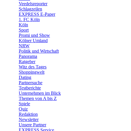
🛒 Shoppingwelt
Veedelsreporter
🧩 Spiele
Schlagzeilen
EXPRESS E-Paper
1. FC Köln
Köln
Sport
Promi und Show
Kölner Umland
NRW
Politik und Wirtschaft
Panorama
Ratgeber
Witz des Tages
Shoppingwelt
Dating
Partnersuche
Testberichte
Unternehmen im Blick
Themen von A bis Z
Spiele
Quiz
Redaktion
Newsletter
Unsere Partner
EXPRESS Service