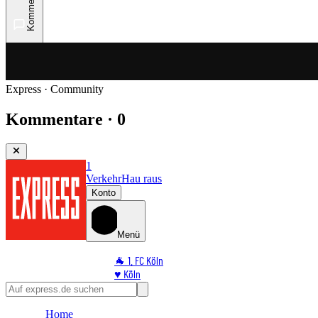
Kommentare
Express · Community
Kommentare · 0
1
Verkehr
Hau raus
Konto
Menü
🐐 1. FC Köln
♥️ Köln
⭐ Promi
🏆 Sport
Home