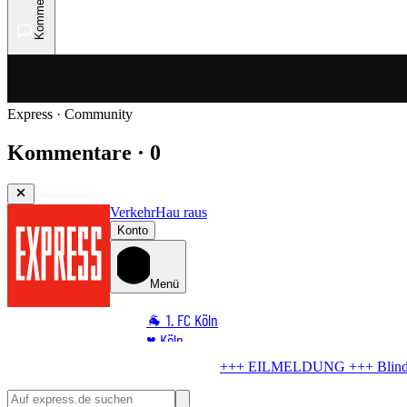
Kommentare
Express · Community
Kommentare · 0
Verkehr
Hau raus
Konto
Menü
🐐 1. FC Köln
♥️ Köln
⭐ Promi
+
Blindgänger in Köln
Bombe im Rhein! Seilbahn stellt Betrieb ein
🏆 Sport