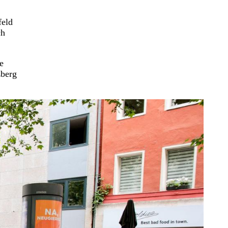
feld
ch
e
zberg