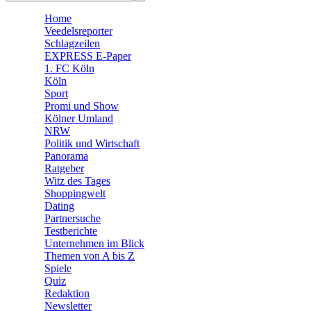
🛒 Shoppingwelt
Home
🧩 Spiele
Veedelsreporter
Schlagzeilen
EXPRESS E-Paper
1. FC Köln
Köln
Sport
Promi und Show
Kölner Umland
NRW
Politik und Wirtschaft
Panorama
Ratgeber
Witz des Tages
Shoppingwelt
Dating
Partnersuche
Testberichte
Unternehmen im Blick
Themen von A bis Z
Spiele
Quiz
Redaktion
Newsletter