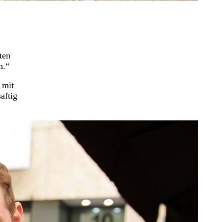
ten
n.“
 mit
aftig