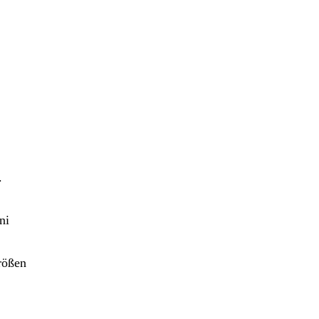
.
ni
rößen