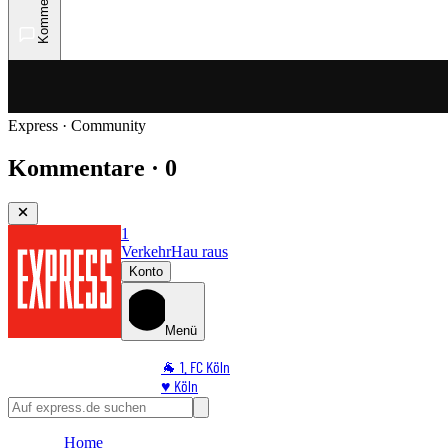
Kommentare
Express · Community
Kommentare · 0
1
Verkehr
Hau raus
Konto
Menü
🐐 1. FC Köln
♥️ Köln
⭐ Promi
🏆 Sport
Home