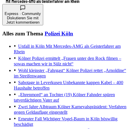
Mit Mercedes-AMG als Geisterfahrer am Rhein
Express · Community
Diskutieren Sie mit
Jetzt kommentieren
Alles zum Thema
Polizei Köln
Unfall in Köln
Mit Mercedes-AMG als Geisterfahrer am
Rhein
Kölner Polizei ermittelt
„Frauen unter den Rock filmen –
sowas machen wir in Sülz nicht“
Wohl kleinster „Fahrgast“
Kölner Polizei rettet „Arnoldine“
im Streifenwagen
Sabotage in Leverkusen
Unbekannte kappen Kabel – 400
Haushalte betroffen
„Ehrenmord“ an Tochter (19)
Kölner Fahnder spüren
tatverdächtigen Vater auf
Zwei Jahre Albtraum
Kölner Karnevalspräsident: Verfahren
gegen Geldauflage eingestellt
Erneuter Fall
Wichtiger Vogel-Baum in Köln böswillig
beschädigt