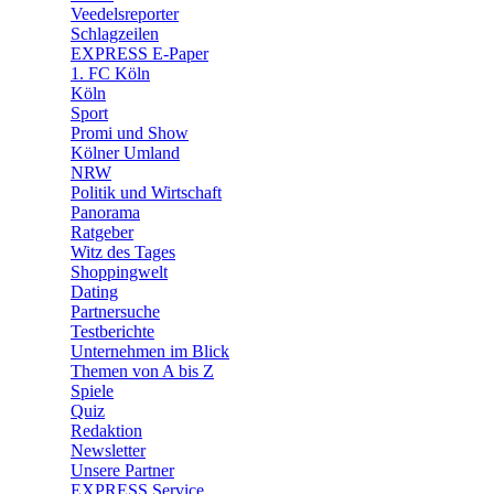
🛒 Shoppingwelt
Veedelsreporter
🧩 Spiele
Schlagzeilen
EXPRESS E-Paper
1. FC Köln
Köln
Sport
Promi und Show
Kölner Umland
NRW
Politik und Wirtschaft
Panorama
Ratgeber
Witz des Tages
Shoppingwelt
Dating
Partnersuche
Testberichte
Unternehmen im Blick
Themen von A bis Z
Spiele
Quiz
Redaktion
Newsletter
Unsere Partner
EXPRESS Service