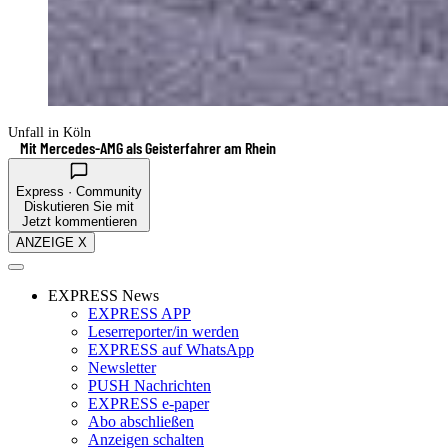
Unfall in Köln
Mit Mercedes-AMG als Geisterfahrer am Rhein
Express · Community
Diskutieren Sie mit
Jetzt kommentieren
ANZEIGE X
EXPRESS News
EXPRESS APP
Leserreporter/in werden
EXPRESS auf WhatsApp
Newsletter
PUSH Nachrichten
EXPRESS e-paper
Abo abschließen
Anzeigen schalten