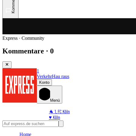
Kommentare
Express · Community
Kommentare · 0
1
Verkehr
Hau raus
Konto
Menü
🐐 1. FC Köln
♥️ Köln
⭐ Promi
🏆 Sport
Home