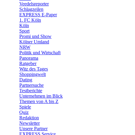
🛒 Shoppingwelt
Veedelsreporter
🧩 Spiele
Schlagzeilen
EXPRESS E-Paper
1. FC Köln
Köln
Sport
Promi und Show
Kölner Umland
NRW
Politik und Wirtschaft
Panorama
Ratgeber
Witz des Tages
Shoppingwelt
Dating
Partnersuche
Testberichte
Unternehmen im Blick
Themen von A bis Z
Spiele
Quiz
Redaktion
Newsletter
Unsere Partner
EXPRESS Service