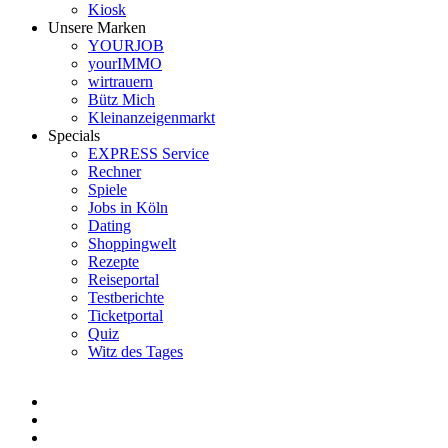
Kiosk
Unsere Marken
YOURJOB
yourIMMO
wirtrauern
Bütz Mich
Kleinanzeigenmarkt
Specials
EXPRESS Service
Rechner
Spiele
Jobs in Köln
Dating
Shoppingwelt
Rezepte
Reiseportal
Testberichte
Ticketportal
Quiz
Witz des Tages