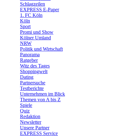
🧩 Spiele
Schlagzeilen
EXPRESS E-Paper
1. FC Köln
Köln
Sport
Promi und Show
Kölner Umland
NRW
Politik und Wirtschaft
Panorama
Ratgeber
Witz des Tages
Shoppingwelt
Dating
Partnersuche
Testberichte
Unternehmen im Blick
Themen von A bis Z
Spiele
Quiz
Redaktion
Newsletter
Unsere Partner
EXPRESS Service