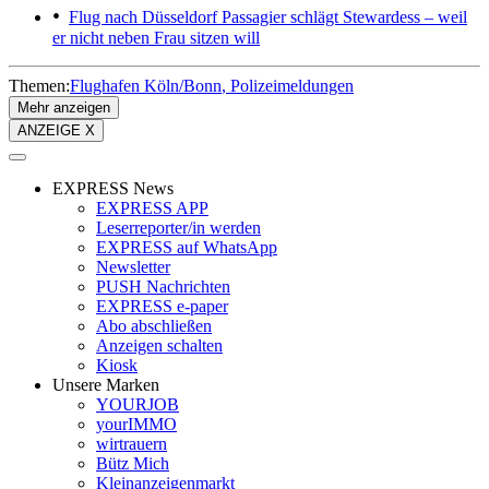
Flug nach Düsseldorf
Passagier schlägt Stewardess – weil
er nicht neben Frau sitzen will
Themen:
Flughafen Köln/Bonn
Polizeimeldungen
Mehr anzeigen
ANZEIGE X
EXPRESS News
EXPRESS APP
Leserreporter/in werden
EXPRESS auf WhatsApp
Newsletter
PUSH Nachrichten
EXPRESS e-paper
Abo abschließen
Anzeigen schalten
Kiosk
Unsere Marken
YOURJOB
yourIMMO
wirtrauern
Bütz Mich
Kleinanzeigenmarkt