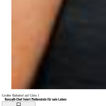
Großer Bahnhof auf Gleis 1
Roncalli-Chef feiert Meilenstein für sein Leben