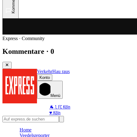
Kommentare
Express · Community
Kommentare · 0
Verkehr
Hau raus
Konto
Menü
🐐 1. FC Köln
♥️ Köln
⭐ Promi
🏆 Sport
Home
🛒 Shoppingwelt
Veedelsreporter