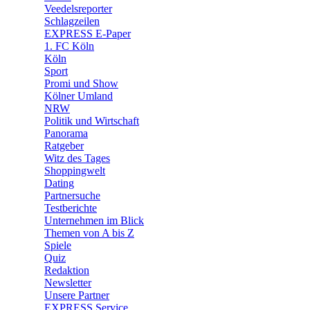
🛒 Shoppingwelt
Veedelsreporter
🧩 Spiele
Schlagzeilen
EXPRESS E-Paper
1. FC Köln
Köln
Sport
Promi und Show
Kölner Umland
NRW
Politik und Wirtschaft
Panorama
Ratgeber
Witz des Tages
Shoppingwelt
Dating
Partnersuche
Testberichte
Unternehmen im Blick
Themen von A bis Z
Spiele
Quiz
Redaktion
Newsletter
Unsere Partner
EXPRESS Service