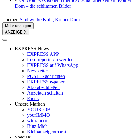
Oh Gott, was ist denn hier los?
Schandflecken am Kölner
Dom – die schlimmen Bilder
Themen:
Stadtwerke Köln
Kölner Dom
Mehr anzeigen
ANZEIGE X
EXPRESS News
EXPRESS APP
Leserreporter/in werden
EXPRESS auf WhatsApp
Newsletter
PUSH Nachrichten
EXPRESS e-paper
Abo abschließen
Anzeigen schalten
Kiosk
Unsere Marken
YOURJOB
yourIMMO
wirtrauern
Bütz Mich
Kleinanzeigenmarkt
Specials