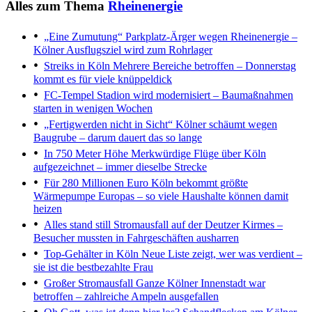
Alles zum Thema
Rheinenergie
„Eine Zumutung“
Parkplatz-Ärger wegen Rheinenergie –
Kölner Ausflugsziel wird zum Rohrlager
Streiks in Köln
Mehrere Bereiche betroffen – Donnerstag
kommt es für viele knüppeldick
FC-Tempel
Stadion wird modernisiert – Baumaßnahmen
starten in wenigen Wochen
„Fertigwerden nicht in Sicht“
Kölner schäumt wegen
Baugrube – darum dauert das so lange
In 750 Meter Höhe
Merkwürdige Flüge über Köln
aufgezeichnet – immer dieselbe Strecke
Für 280 Millionen Euro
Köln bekommt größte
Wärmepumpe Europas – so viele Haushalte können damit
heizen
Alles stand still
Stromausfall auf der Deutzer Kirmes –
Besucher mussten in Fahrgeschäften ausharren
Top-Gehälter in Köln
Neue Liste zeigt, wer was verdient –
sie ist die bestbezahlte Frau
Großer Stromausfall
Ganze Kölner Innenstadt war
betroffen – zahlreiche Ampeln ausgefallen