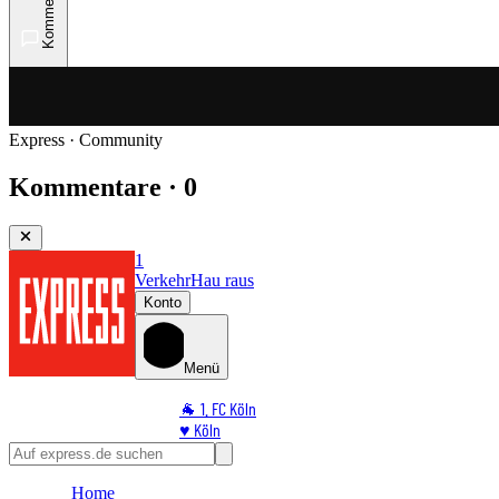
Kommentare
Express · Community
Kommentare · 0
1
Verkehr
Hau raus
Konto
Menü
🐐 1. FC Köln
♥️ Köln
⭐ Promi
🏆 Sport
Home