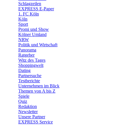
🧩 Spiele
Schlagzeilen
EXPRESS E-Paper
1. FC Köln
Köln
Sport
Promi und Show
Kölner Umland
NRW
Politik und Wirtschaft
Panorama
Ratgeber
Witz des Tages
Shoppingwelt
Dating
Partnersuche
Testberichte
Unternehmen im Blick
Themen von A bis Z
Spiele
Quiz
Redaktion
Newsletter
Unsere Partner
EXPRESS Service