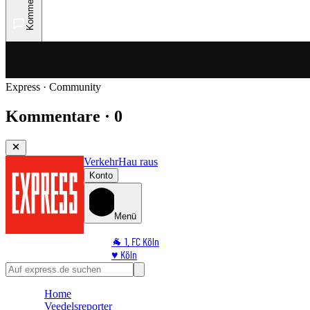
Kommentare
Express · Community
Kommentare · 0
Verkehr
Hau raus
Konto
Menü
🐐 1. FC Köln
♥️ Köln
⭐ Promi
🏆 Sport
Home
🛒 Shoppingwelt
Veedelsreporter