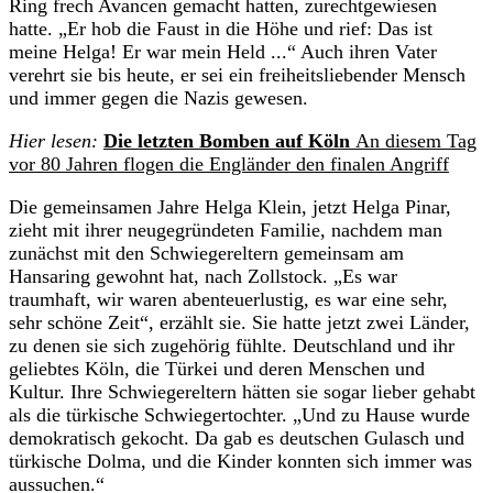
Ring frech Avancen gemacht hatten, zurechtgewiesen
hatte. „Er hob die Faust in die Höhe und rief: Das ist
meine Helga! Er war mein Held ...“ Auch ihren Vater
verehrt sie bis heute, er sei ein freiheitsliebender Mensch
und immer gegen die Nazis gewesen.
Hier lesen:
Die letzten Bomben auf Köln
An diesem Tag
vor 80 Jahren flogen die Engländer den finalen Angriff
Die gemeinsamen Jahre Helga Klein, jetzt Helga Pinar,
zieht mit ihrer neugegründeten Familie, nachdem man
zunächst mit den Schwiegereltern gemeinsam am
Hansaring gewohnt hat, nach Zollstock. „Es war
traumhaft, wir waren abenteuerlustig, es war eine sehr,
sehr schöne Zeit“, erzählt sie. Sie hatte jetzt zwei Länder,
zu denen sie sich zugehörig fühlte. Deutschland und ihr
geliebtes Köln, die Türkei und deren Menschen und
Kultur. Ihre Schwiegereltern hätten sie sogar lieber gehabt
als die türkische Schwiegertochter. „Und zu Hause wurde
demokratisch gekocht. Da gab es deutschen Gulasch und
türkische Dolma, und die Kinder konnten sich immer was
aussuchen.“