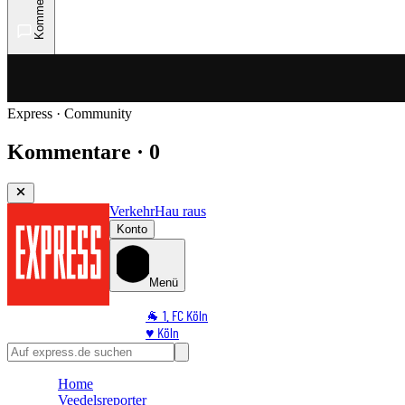
Kommentare
Express · Community
Kommentare · 0
Verkehr
Hau raus
Konto
Menü
🐐 1. FC Köln
♥️ Köln
⭐ Promi
🏆 Sport
Home
🛒 Shoppingwelt
Veedelsreporter