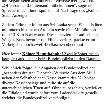
die Regale seien anschließend teilweise leer gewesen.
„Offenbar hat das niemand mitbekommen“, sagte eine
Sprecherin der Bundespolizei auf Nachfrage des „Kölner
Stadt-Anzeiger“.
Zudem füllte der Mann aus Sri-Lanka sechs Einkaufstüten
mit unterschiedlichen Artikeln sowie eine Mülltüte mit
rund 13 Kilo Backwaren. Diese platzierte er auf seinem
Wagen. Kurz bevor er die Filiale verließ, packte er im
Vorbeigehen noch zwei Bierflaschen obendrauf.
Hier lesen:
Kölner Hauptbahnhof
Zwei Männer rasten
komplett aus – einer beißt Bundespolizist in den Daumen
Schließlich folgte laut Angaben der Bundespolizei der
„besonders dreiste“ Diebstahl-Versuch: Aus dem Müll
neben der Selbstbediener-Kasse kramte der 52-Jährige
diverse Kassenbelege und teilte sie auf die
unterschiedlichen Tüten auf. Ohne zu bezahlen, verließ er
die Filiale und wurde sofort vom Ladendetektiv gestellt,
welcher die Bundespolizei verständigte.