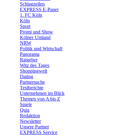
🧩 Spiele
Schlagzeilen
EXPRESS E-Paper
1. FC Köln
Köln
Sport
Promi und Show
Kölner Umland
NRW
Politik und Wirtschaft
Panorama
Ratgeber
Witz des Tages
Shoppingwelt
Dating
Partnersuche
Testberichte
Unternehmen im Blick
Themen von A bis Z
Spiele
Quiz
Redaktion
Newsletter
Unsere Partner
EXPRESS Service