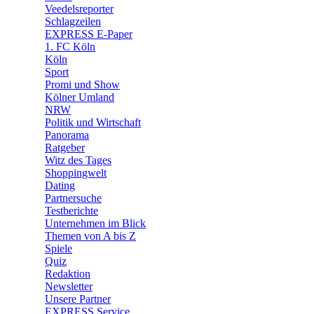
Veedelsreporter
🛒 Shoppingwelt
Schlagzeilen
🧩 Spiele
EXPRESS E-Paper
1. FC Köln
Köln
Sport
Promi und Show
Kölner Umland
NRW
Politik und Wirtschaft
Panorama
Ratgeber
Witz des Tages
Shoppingwelt
Dating
Partnersuche
Testberichte
Unternehmen im Blick
Themen von A bis Z
Spiele
Quiz
Redaktion
Newsletter
Unsere Partner
EXPRESS Service