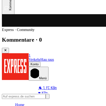
Kommentare
Express · Community
Kommentare · 0
1
Verkehr
Hau raus
Konto
Menü
🐐 1. FC Köln
♥️ Köln
⭐ Promi
Home
🏆 Sport