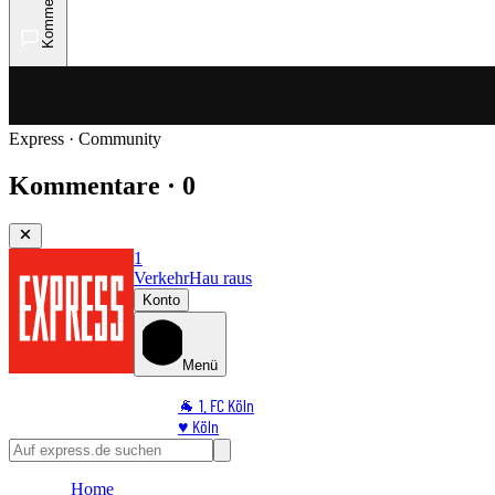
Kommentare
Express · Community
Kommentare · 0
1
Verkehr
Hau raus
Konto
Menü
🐐 1. FC Köln
♥️ Köln
⭐ Promi
🏆 Sport
Home