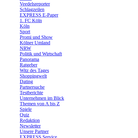
🛒 Shoppingwelt
Veedelsreporter
🧩 Spiele
Schlagzeilen
EXPRESS E-Paper
1. FC Köln
Köln
Sport
Promi und Show
Kölner Umland
NRW
Politik und Wirtschaft
Panorama
Ratgeber
Witz des Tages
Shoppingwelt
Dating
Partnersuche
Testberichte
Unternehmen im Blick
Themen von A bis Z
Spiele
Quiz
Redaktion
Newsletter
Unsere Partner
EXPRESS Service