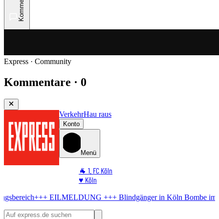
Kommentare
Express · Community
Kommentare · 0
Verkehr
Hau raus
Konto
Menü
🐐 1. FC Köln
♥️ Köln
⭐ Promi
LMELDUNG +++
Blindgänger in Köln
Bombe im Rhein! RTL liegt im
🏆 Sport
🛒 Shoppingwelt