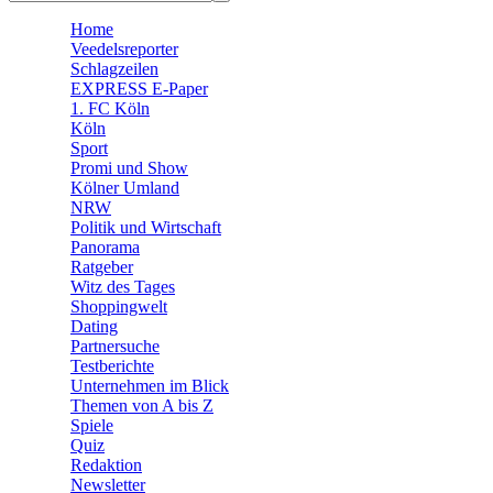
🧩 Spiele
Home
Veedelsreporter
Schlagzeilen
EXPRESS E-Paper
1. FC Köln
Köln
Sport
Promi und Show
Kölner Umland
NRW
Politik und Wirtschaft
Panorama
Ratgeber
Witz des Tages
Shoppingwelt
Dating
Partnersuche
Testberichte
Unternehmen im Blick
Themen von A bis Z
Spiele
Quiz
Redaktion
Newsletter