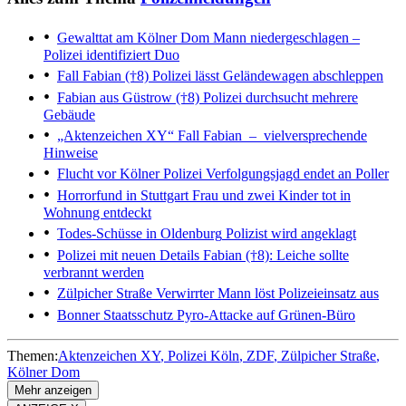
Gewalttat am Kölner Dom
Mann niedergeschlagen –
Polizei identifiziert Duo
Fall Fabian (†8)
Polizei lässt Geländewagen abschleppen
Fabian aus Güstrow (†8)
Polizei durchsucht mehrere
Gebäude
„Aktenzeichen XY“
Fall Fabian – vielversprechende
Hinweise
Flucht vor Kölner Polizei
Verfolgungsjagd endet an Poller
Horrorfund in Stuttgart
Frau und zwei Kinder tot in
Wohnung entdeckt
Todes-Schüsse in Oldenburg
Polizist wird angeklagt
Polizei mit neuen Details
Fabian (†8): Leiche sollte
verbrannt werden
Zülpicher Straße
Verwirrter Mann löst Polizeieinsatz aus
Bonner Staatsschutz
Pyro-Attacke auf Grünen-Büro
Themen:
Aktenzeichen XY
Polizei Köln
ZDF
Zülpicher Straße
Kölner Dom
Mehr anzeigen