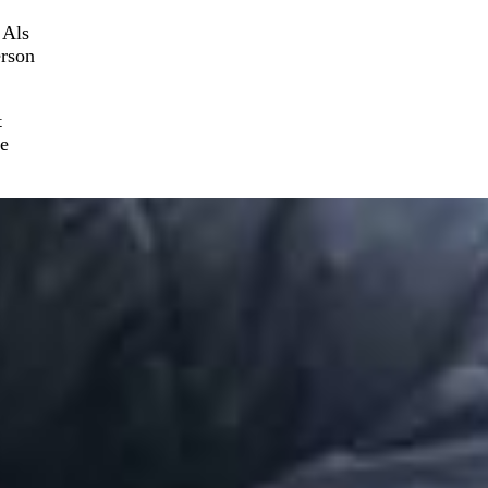
 Als
erson
t
ie