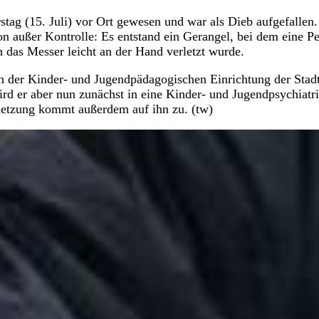
stag (15. Juli) vor Ort gewesen und war als Dieb aufgefallen.
ion außer Kontrolle: Es entstand ein Gerangel, bei dem eine P
 das Messer leicht an der Hand verletzt wurde.
in der Kinder- und Jugendpädagogischen Einrichtung der Stad
rd er aber nun zunächst in eine Kinder- und Jugendpsychiatr
rletzung kommt außerdem auf ihn zu. (tw)