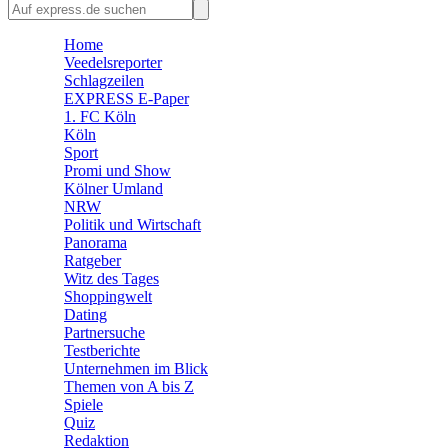
🛒 Shoppingwelt
Home
🧩 Spiele
Veedelsreporter
Schlagzeilen
EXPRESS E-Paper
1. FC Köln
Köln
Sport
Promi und Show
Kölner Umland
NRW
Politik und Wirtschaft
Panorama
Ratgeber
Witz des Tages
Shoppingwelt
Dating
Partnersuche
Testberichte
Unternehmen im Blick
Themen von A bis Z
Spiele
Quiz
Redaktion