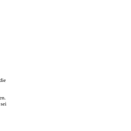
die
en.
sei