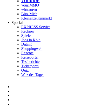
YOURJOB
yourIMMO
wirtrauern
Bütz Mich
Kleinanzeigenmarkt
Specials
EXPRESS Service
Rechner
Spiele
Jobs in Köln
Dating
Shoppingwelt
Rezepte
Reiseportal
Testberichte
Ticketportal
Quiz
Witz des Tages