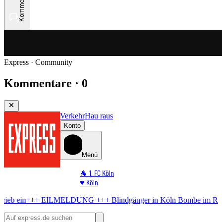
Kommentare
Express · Community
Kommentare · 0
Verkehr
Hau raus
Konto
Menü
🐐 1. FC Köln
♥️ Köln
⭐ Promi
LDUNG +++
Blindgänger in Köln
Bombe im Rhein! Seilbahn stellt Betr
🏆 Sport
🛒 Shoppingwelt