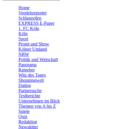
🧩 Spiele
Home
Veedelsreporter
Schlagzeilen
EXPRESS E-Paper
1. FC Köln
Köln
Sport
Promi und Show
Kölner Umland
NRW
Politik und Wirtschaft
Panorama
Ratgeber
Witz des Tages
Shoppingwelt
Dating
Partnersuche
Testberichte
Unternehmen im Blick
Themen von A bis Z
Spiele
Quiz
Redaktion
Newsletter