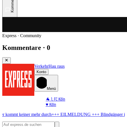
Kommentare
Express · Community
Kommentare · 0
Verkehr
Hau raus
Konto
Menü
🐐 1. FC Köln
♥️ Köln
⭐ Promi
ehr durch
+++ EILMELDUNG +++
Blindgänger in Köln
Bombe im Rh
🏆 Sport
🛒 Shoppingwelt