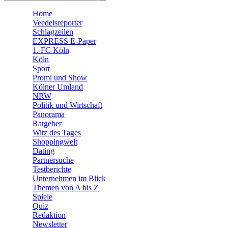
🧩 Spiele
Home
Veedelsreporter
Schlagzeilen
EXPRESS E-Paper
1. FC Köln
Köln
Sport
Promi und Show
Kölner Umland
NRW
Politik und Wirtschaft
Panorama
Ratgeber
Witz des Tages
Shoppingwelt
Dating
Partnersuche
Testberichte
Unternehmen im Blick
Themen von A bis Z
Spiele
Quiz
Redaktion
Newsletter