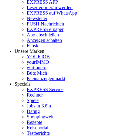
EXPRESS APP
Leserreporter/in werden
EXPRESS auf WhatsApp
Newsletter
PUSH Nachrichten
EXPRESS e-paper
Abo abschließen
Anzeigen schalten
Kiosk
Unsere Marken
YOURJOB
yourIMMO
wirtrauern
Bütz Mich
Kleinanzeigenmarkt
Specials
EXPRESS Service
Rechner
Spiele
Jobs in Köln
Dating
Shoppingwelt
Rezepte
Reiseportal
Testberichte