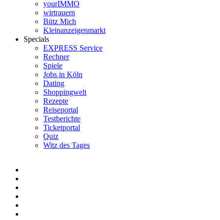
yourIMMO
wirtrauern
Bütz Mich
Kleinanzeigenmarkt
Specials
EXPRESS Service
Rechner
Spiele
Jobs in Köln
Dating
Shoppingwelt
Rezepte
Reiseportal
Testberichte
Ticketportal
Quiz
Witz des Tages