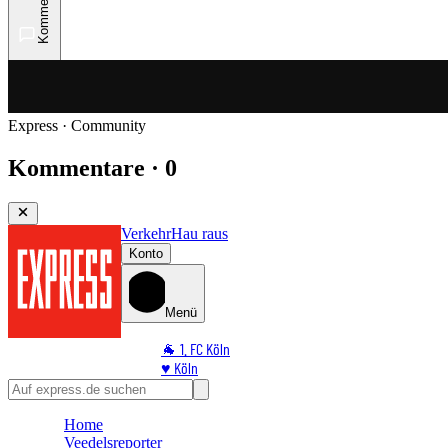
Kommentare
Express · Community
Kommentare · 0
Verkehr
Hau raus
Konto
Menü
🐐 1. FC Köln
♥️ Köln
⭐ Promi
🏆 Sport
Home
🛒 Shoppingwelt
Veedelsreporter