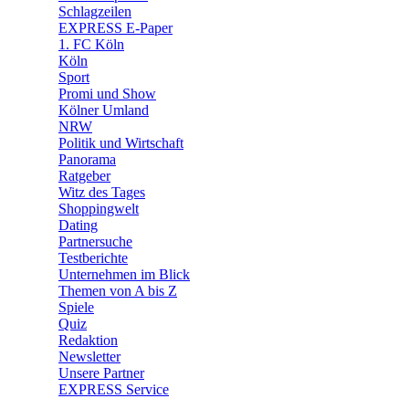
🧩 Spiele
Schlagzeilen
EXPRESS E-Paper
1. FC Köln
Köln
Sport
Promi und Show
Kölner Umland
NRW
Politik und Wirtschaft
Panorama
Ratgeber
Witz des Tages
Shoppingwelt
Dating
Partnersuche
Testberichte
Unternehmen im Blick
Themen von A bis Z
Spiele
Quiz
Redaktion
Newsletter
Unsere Partner
EXPRESS Service