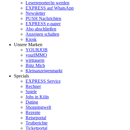
Leserreporter/in werden
EXPRESS auf WhatsApp
Newsletter
PUSH Nachrichten
EXPRESS e-paper
Abo abschließen
Anzeigen schalten
Kiosk
Unsere Marken
YOURJOB
yourIMMO
wirtrauern
Bütz Mich
Kleinanzeigenmarkt
Specials
EXPRESS Service
Rechner
Spiele
Jobs in Köln
Dating
Shoppingwelt
Rezepte
Reiseportal
Testberichte
Ticketportal