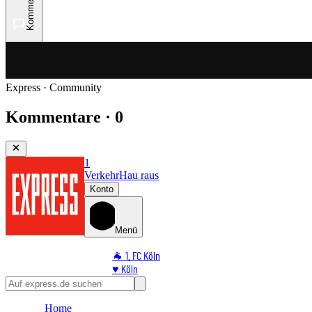
Kommentare
Express · Community
Kommentare · 0
1
Verkehr
Hau raus
Konto
Menü
🐐 1. FC Köln
♥️ Köln
⭐ Promi
🏆 Sport
Home