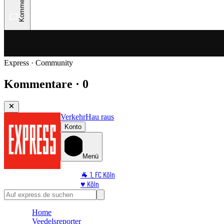
Kommentare
Express · Community
Kommentare · 0
Verkehr
Hau raus
Konto
Menü
🐐 1. FC Köln
♥️ Köln
⭐ Promi
🏆 Sport
Home
🛒 Shoppingwelt
Veedelsreporter