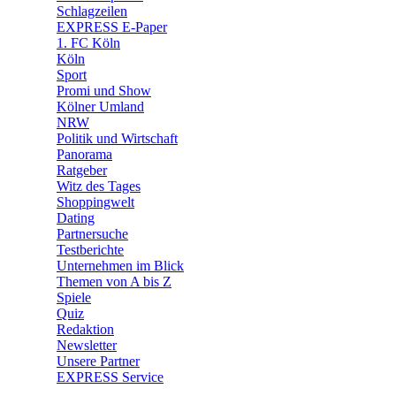
🧩 Spiele
Schlagzeilen
EXPRESS E-Paper
1. FC Köln
Köln
Sport
Promi und Show
Kölner Umland
NRW
Politik und Wirtschaft
Panorama
Ratgeber
Witz des Tages
Shoppingwelt
Dating
Partnersuche
Testberichte
Unternehmen im Blick
Themen von A bis Z
Spiele
Quiz
Redaktion
Newsletter
Unsere Partner
EXPRESS Service