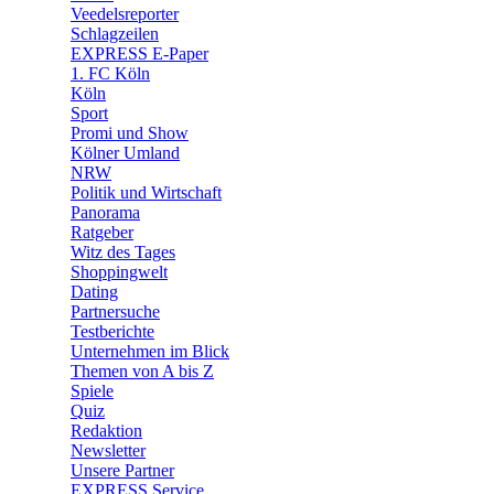
Veedelsreporter
🛒 Shoppingwelt
Schlagzeilen
🧩 Spiele
EXPRESS E-Paper
1. FC Köln
Köln
Sport
Promi und Show
Kölner Umland
NRW
Politik und Wirtschaft
Panorama
Ratgeber
Witz des Tages
Shoppingwelt
Dating
Partnersuche
Testberichte
Unternehmen im Blick
Themen von A bis Z
Spiele
Quiz
Redaktion
Newsletter
Unsere Partner
EXPRESS Service