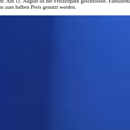
r. Am 11. August ist der Freizeitpark geschlossen. Familient
nn zum halben Preis genutzt werden.