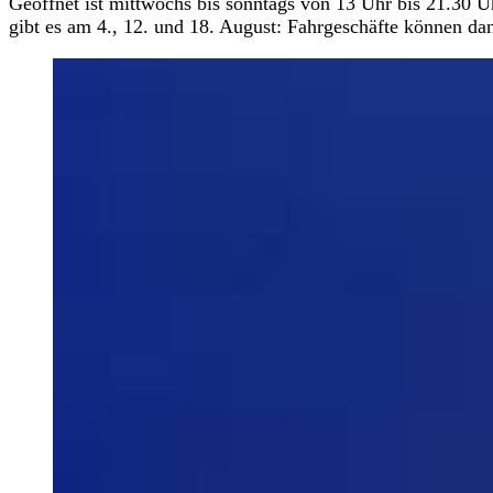
Geöffnet ist mittwochs bis sonntags von 13 Uhr bis 21.30 Uh
gibt es am 4., 12. und 18. August: Fahrgeschäfte können da