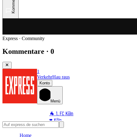
Kommentare
Express · Community
Kommentare · 0
1
Verkehr
Hau raus
Konto
Menü
🐐 1. FC Köln
♥️ Köln
⭐ Promi
Home
🏆 Sport