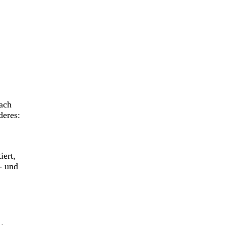
nach
deres:
iert,
- und