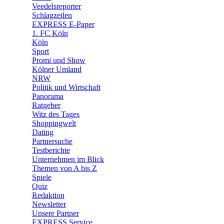
🛒 Shoppingwelt
Veedelsreporter
🧩 Spiele
Schlagzeilen
EXPRESS E-Paper
1. FC Köln
Köln
Sport
Promi und Show
Kölner Umland
NRW
Politik und Wirtschaft
Panorama
Ratgeber
Witz des Tages
Shoppingwelt
Dating
Partnersuche
Testberichte
Unternehmen im Blick
Themen von A bis Z
Spiele
Quiz
Redaktion
Newsletter
Unsere Partner
EXPRESS Service