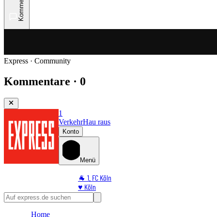
Kommentare
Express · Community
Kommentare · 0
1
Verkehr
Hau raus
Konto
Menü
🐐 1. FC Köln
♥️ Köln
⭐ Promi
🏆 Sport
Home