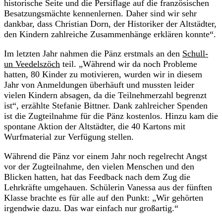
historische Seite und die Persiflage auf die französischen
Besatzungsmächte kennenlernen. Daher sind wir sehr
dankbar, dass Christian Dorn, der Historiker der Altstädter,
den Kindern zahlreiche Zusammenhänge erklären konnte“.
Im letzten Jahr nahmen die Pänz erstmals an den
Schull-
un Veedelszöch
teil. „Während wir da noch Probleme
hatten, 80 Kinder zu motivieren, wurden wir in diesem
Jahr von Anmeldungen überhäuft und mussten leider
vielen Kindern absagen, da die Teilnehmerzahl begrenzt
ist“, erzählte Stefanie Bittner. Dank zahlreicher Spenden
ist die Zugteilnahme für die Pänz kostenlos. Hinzu kam die
spontane Aktion der Altstädter, die 40 Kartons mit
Wurfmaterial zur Verfügung stellen.
Während die Pänz vor einem Jahr noch regelrecht Angst
vor der Zugteilnahme, den vielen Menschen und den
Blicken hatten, hat das Feedback nach dem Zug die
Lehrkräfte umgehauen. Schülerin Vanessa aus der fünften
Klasse brachte es für alle auf den Punkt: „Wir gehörten
irgendwie dazu. Das war einfach nur großartig.“