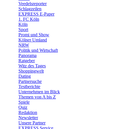
🛒 Shoppingwelt
Veedelsreporter
🧩 Spiele
Schlagzeilen
EXPRESS E-Paper
1. FC Köln
Köln
Sport
Promi und Show
Kölner Umland
NRW
Politik und Wirtschaft
Panorama
Ratgeber
Witz des Tages
Shoppingwelt
Dating
Partnersuche
Testberichte
Unternehmen im Blick
Themen von A bis Z
Spiele
Quiz
Redaktion
Newsletter
Unsere Partner
EXPRESS Service