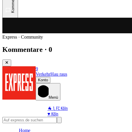
Kommentare
Express · Community
Kommentare · 0
9
Verkehr
Hau raus
Konto
Menü
🐐 1. FC Köln
♥️ Köln
⭐ Promi
🏆 Sport
Home