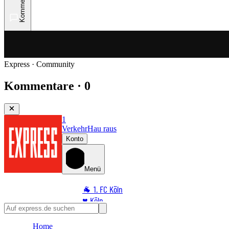
Kommentare
Express · Community
Kommentare · 0
1
Verkehr
Hau raus
Konto
Menü
🐐 1. FC Köln
♥️ Köln
⭐ Promi
Home
🏆 Sport