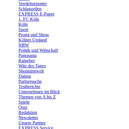
Veedelsreporter
🛒 Shoppingwelt
Schlagzeilen
🧩 Spiele
EXPRESS E-Paper
1. FC Köln
Köln
Sport
Promi und Show
Kölner Umland
NRW
Politik und Wirtschaft
Panorama
Ratgeber
Witz des Tages
Shoppingwelt
Dating
Partnersuche
Testberichte
Unternehmen im Blick
Themen von A bis Z
Spiele
Quiz
Redaktion
Newsletter
Unsere Partner
EXPRESS Service