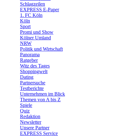
🧩 Spiele
Schlagzeilen
EXPRESS E-Paper
1. FC Köln
Köln
Sport
Promi und Show
Kölner Umland
NRW
Politik und Wirtschaft
Panorama
Ratgeber
Witz des Tages
Shoppingwelt
Dating
Partnersuche
Testberichte
Unternehmen im Blick
Themen von A bis Z
Spiele
Quiz
Redaktion
Newsletter
Unsere Partner
EXPRESS Service