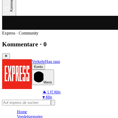
Kommentare
Express · Community
Kommentare · 0
Verkehr
Hau raus
Konto
Menü
🐐 1. FC Köln
♥️ Köln
⭐ Promi
🏆 Sport
Home
🛒 Shoppingwelt
Veedelsreporter