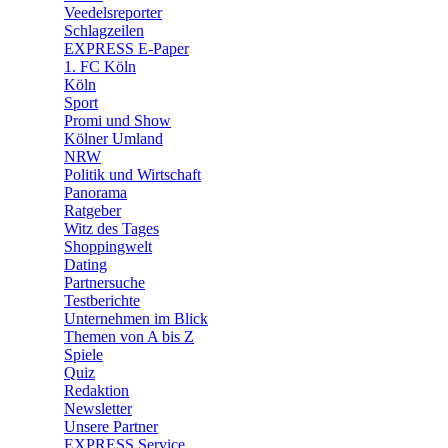
Veedelsreporter
🛒 Shoppingwelt
Schlagzeilen
🧩 Spiele
EXPRESS E-Paper
1. FC Köln
Köln
Sport
Promi und Show
Kölner Umland
NRW
Politik und Wirtschaft
Panorama
Ratgeber
Witz des Tages
Shoppingwelt
Dating
Partnersuche
Testberichte
Unternehmen im Blick
Themen von A bis Z
Spiele
Quiz
Redaktion
Newsletter
Unsere Partner
EXPRESS Service