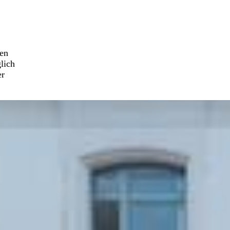
den
lich
er