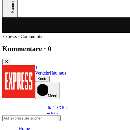
Kommentare
Express · Community
Kommentare · 0
1
Verkehr
Hau raus
Konto
Menü
🐐 1. FC Köln
♥️ Köln
⭐ Promi
Home
🏆 Sport