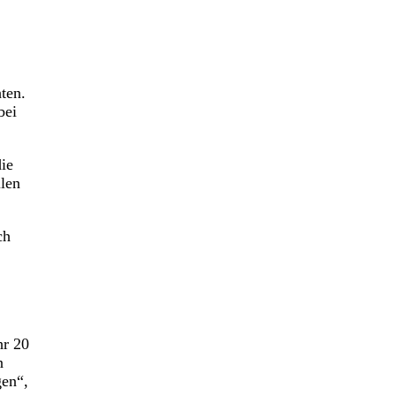
ten.
bei
die
llen
ch
hr 20
n
gen“,