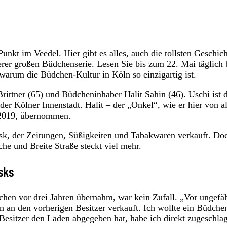
unkt im Veedel. Hier gibt es alles, auch die tollsten Geschich
erer großen Büdchenserie. Lesen Sie bis zum 22. Mai täglich 
rum die Büdchen-Kultur in Köln so einzigartig ist.
rittner (65) und Büdcheninhaber Halit Sahin (46). Uschi ist 
er Kölner Innenstadt. Halit – der „Onkel“, wie er hier von a
r 2019, übernommen.
osk, der Zeitungen, Süßigkeiten und Tabakwaren verkauft. Do
he und Breite Straße steckt viel mehr.
sks
chen vor drei Jahren übernahm, war kein Zufall. „Vor ungefä
 an den vorherigen Besitzer verkauft. Ich wollte ein Büdche
e Besitzer den Laden abgegeben hat, habe ich direkt zugeschla