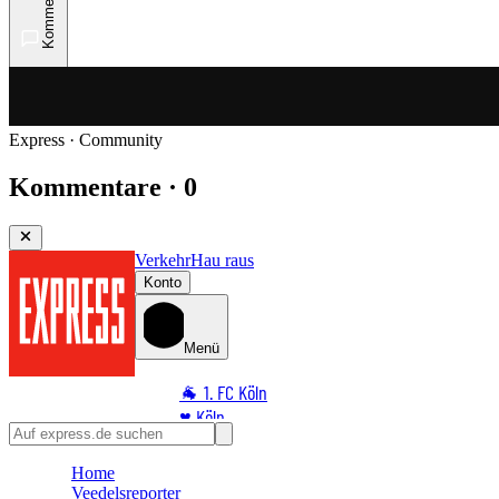
Kommentare
Express · Community
Kommentare · 0
Verkehr
Hau raus
Konto
Menü
🐐 1. FC Köln
♥️ Köln
⭐ Promi
Home
🏆 Sport
Veedelsreporter