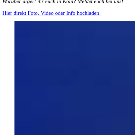
Worüber ärgert ihr euch in Köln? Meldet euch bei uns!
Hier direkt Foto, Video oder Info hochladen!