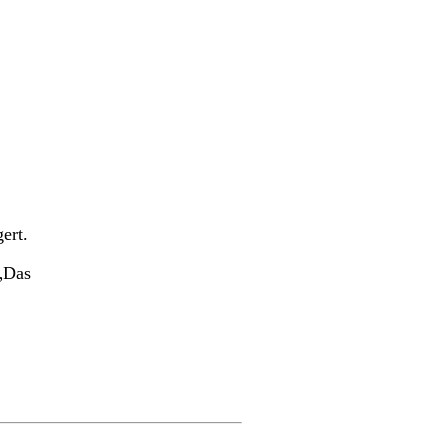
gert.
 „Das