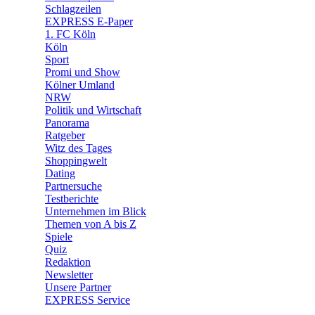
🛒 Shoppingwelt
Schlagzeilen
🧩 Spiele
EXPRESS E-Paper
1. FC Köln
Köln
Sport
Promi und Show
Kölner Umland
NRW
Politik und Wirtschaft
Panorama
Ratgeber
Witz des Tages
Shoppingwelt
Dating
Partnersuche
Testberichte
Unternehmen im Blick
Themen von A bis Z
Spiele
Quiz
Redaktion
Newsletter
Unsere Partner
EXPRESS Service