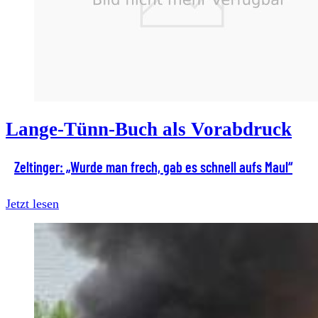
Lange-Tünn-Buch als Vorabdruck
Zeltinger: „Wurde man frech, gab es schnell aufs Maul“
Jetzt lesen