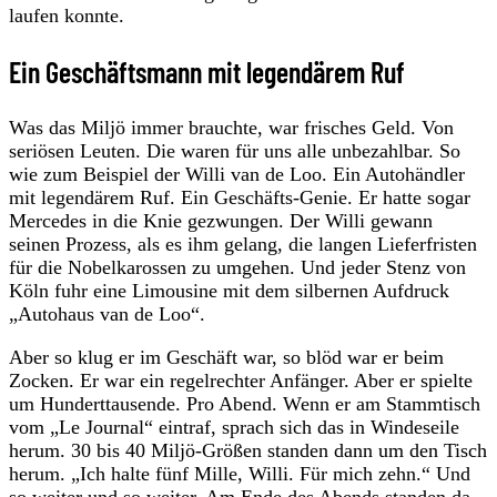
laufen konnte.
Ein Geschäftsmann mit legendärem Ruf
Was das Miljö immer brauchte, war frisches Geld. Von
seriösen Leuten. Die waren für uns alle unbezahlbar. So
wie zum Beispiel der Willi van de Loo. Ein Autohändler
mit legendärem Ruf. Ein Geschäfts-Genie. Er hatte sogar
Mercedes in die Knie gezwungen. Der Willi gewann
seinen Prozess, als es ihm gelang, die langen Lieferfristen
für die Nobelkarossen zu umgehen. Und jeder Stenz von
Köln fuhr eine Limousine mit dem silbernen Aufdruck
„Autohaus van de Loo“.
Aber so klug er im Geschäft war, so blöd war er beim
Zocken. Er war ein regelrechter Anfänger. Aber er spielte
um Hunderttausende. Pro Abend. Wenn er am Stammtisch
vom „Le Journal“ eintraf, sprach sich das in Windeseile
herum. 30 bis 40 Miljö-Größen standen dann um den Tisch
herum. „Ich halte fünf Mille, Willi. Für mich zehn.“ Und
so weiter und so weiter. Am Ende des Abends standen da