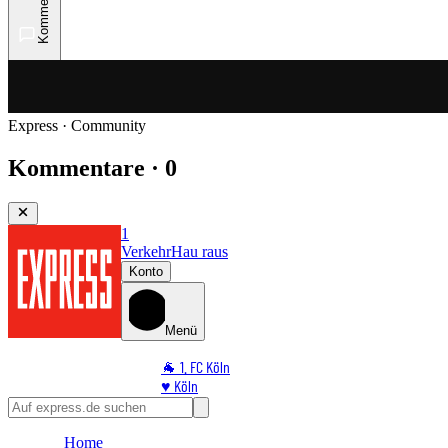
Kommentare
Express · Community
Kommentare · 0
1
Verkehr
Hau raus
Konto
Menü
🐐 1. FC Köln
♥️ Köln
⭐ Promi
🏆 Sport
Home