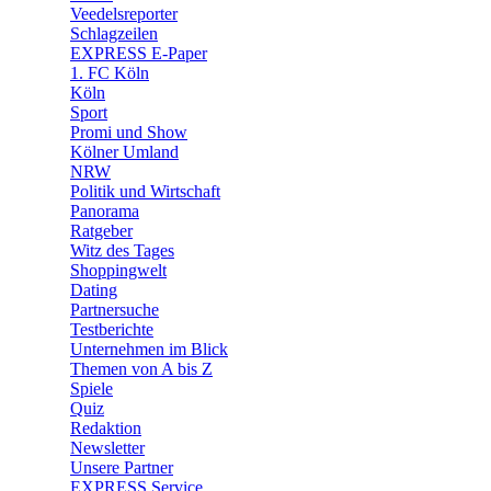
🛒 Shoppingwelt
Veedelsreporter
🧩 Spiele
Schlagzeilen
EXPRESS E-Paper
1. FC Köln
Köln
Sport
Promi und Show
Kölner Umland
NRW
Politik und Wirtschaft
Panorama
Ratgeber
Witz des Tages
Shoppingwelt
Dating
Partnersuche
Testberichte
Unternehmen im Blick
Themen von A bis Z
Spiele
Quiz
Redaktion
Newsletter
Unsere Partner
EXPRESS Service