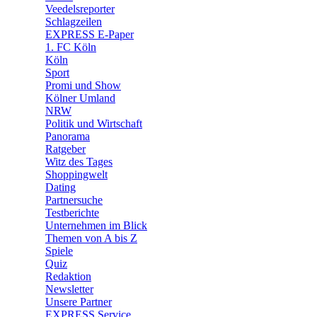
🛒 Shoppingwelt
Veedelsreporter
🧩 Spiele
Schlagzeilen
EXPRESS E-Paper
1. FC Köln
Köln
Sport
Promi und Show
Kölner Umland
NRW
Politik und Wirtschaft
Panorama
Ratgeber
Witz des Tages
Shoppingwelt
Dating
Partnersuche
Testberichte
Unternehmen im Blick
Themen von A bis Z
Spiele
Quiz
Redaktion
Newsletter
Unsere Partner
EXPRESS Service