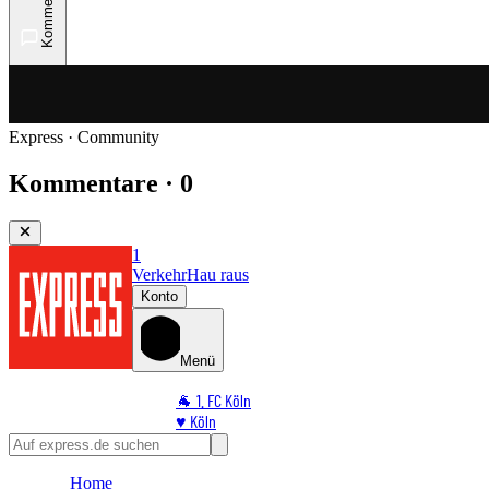
Kommentare
Express · Community
Kommentare · 0
1
Verkehr
Hau raus
Konto
Menü
🐐 1. FC Köln
♥️ Köln
⭐ Promi
🏆 Sport
Home