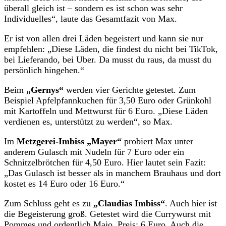
überall gleich ist – sondern es ist schon was sehr
Individuelles“, laute das Gesamtfazit von Max.
Er ist von allen drei Läden begeistert und kann sie nur
empfehlen: „Diese Läden, die findest du nicht bei TikTok,
bei Lieferando, bei Uber. Da musst du raus, da musst du
persönlich hingehen.“
Beim
„Gernys“
werden vier Gerichte getestet. Zum
Beispiel Apfelpfannkuchen für 3,50 Euro oder Grünkohl
mit Kartoffeln und Mettwurst für 6 Euro. „Diese Läden
verdienen es, unterstützt zu werden“, so Max.
Im
Metzgerei-Imbiss „Mayer“
probiert Max unter
anderem Gulasch mit Nudeln für 7 Euro oder ein
Schnitzelbrötchen für 4,50 Euro. Hier lautet sein Fazit:
„Das Gulasch ist besser als in manchem Brauhaus und dort
kostet es 14 Euro oder 16 Euro.“
Zum Schluss geht es zu
„Claudias Imbiss“
. Auch hier ist
die Begeisterung groß. Getestet wird die Currywurst mit
Pommes und ordentlich Majo. Preis: 6 Euro. Auch die