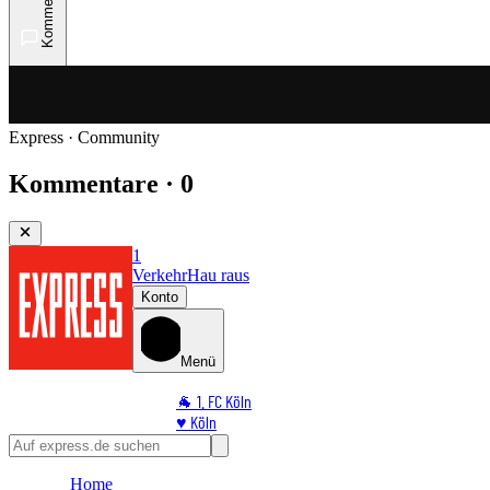
Kommentare
Express · Community
Kommentare · 0
1
Verkehr
Hau raus
Konto
Menü
🐐 1. FC Köln
♥️ Köln
⭐ Promi
🏆 Sport
Home