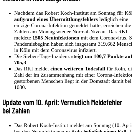
Nachdem das Robert Koch-Institut am Sonntag für Kö
aufgrund eines Übermittlungsfehlers
lediglich eine
einzige Corona-Infektion gemeldet hatte, erreichen die
Zahlen am Montag wieder Normal-Niveau. Das RKI
meldete
1505 Neuinfektionen
mit dem Coronavirus. S
Pandemiebeginn haben sich insgesamt 319.662 Mensc
in Köln mit dem Coronavirus infiziert.
Die Sieben-Tage-Inzidenz
steigt um 100,7 Punkte au
705,3
.
Das RKI meldet
einen weiteren Todesfall
für Köln, d
Zahl der im Zusammenhang mit einer Corona-Infektio
gestorbenen Menschen liegt in der Domstadt damit bei
1030.
Update vom 10. April: Vermutlich Meldefehler
bei Zahlen
Das Robert Koch-Institut meldet am Sonntag (10. Apri
bei den Neuinfektionen in Köln
lediglich einen Fall
. 