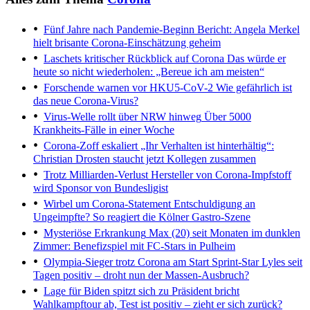
Fünf Jahre nach Pandemie-Beginn
Bericht: Angela Merkel
hielt brisante Corona-Einschätzung geheim
Laschets kritischer Rückblick auf Corona
Das würde er
heute so nicht wiederholen: „Bereue ich am meisten“
Forschende warnen vor HKU5-CoV-2
Wie gefährlich ist
das neue Corona-Virus?
Virus-Welle rollt über NRW hinweg
Über 5000
Krankheits-Fälle in einer Woche
Corona-Zoff eskaliert
„Ihr Verhalten ist hinterhältig“:
Christian Drosten staucht jetzt Kollegen zusammen
Trotz Milliarden-Verlust
Hersteller von Corona-Impfstoff
wird Sponsor von Bundesligist
Wirbel um Corona-Statement
Entschuldigung an
Ungeimpfte? So reagiert die Kölner Gastro-Szene
Mysteriöse Erkrankung
Max (20) seit Monaten im dunklen
Zimmer: Benefizspiel mit FC-Stars in Pulheim
Olympia-Sieger trotz Corona am Start
Sprint-Star Lyles seit
Tagen positiv – droht nun der Massen-Ausbruch?
Lage für Biden spitzt sich zu
Präsident bricht
Wahlkampftour ab, Test ist positiv – zieht er sich zurück?