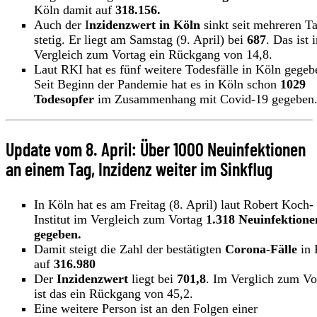
Köln damit auf
318.156.
Auch der I
nzidenzwert in Köln
sinkt seit mehreren T
stetig. Er liegt am Samstag (9. April) bei
687
. Das ist 
Vergleich zum Vortag ein Rückgang von 14,8.
Laut RKI hat es fünf weitere Todesfälle in Köln gegeb
Seit Beginn der Pandemie hat es in Köln schon
1029
Todesopfer
im Zusammenhang mit Covid-19 gegeben
Update vom 8. April: Über 1000 Neuinfektionen
an einem Tag, Inzidenz weiter im Sinkflug
In Köln hat es am Freitag (8. April) laut Robert Koch-
Institut im Vergleich zum Vortag
1.318 Neuinfektione
gegeben.
Damit steigt die Zahl der bestätigten
Corona-Fälle
in 
auf
316.980
Der
Inzidenzwert
liegt bei
701,8
. Im Verglich zum Vo
ist das ein Rückgang von 45,2.
Eine weitere Person ist an den Folgen einer