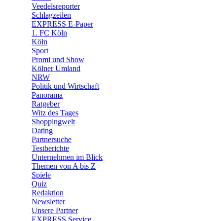
🛒 Shoppingwelt
Veedelsreporter
🧩 Spiele
Schlagzeilen
EXPRESS E-Paper
1. FC Köln
Köln
Sport
Promi und Show
Kölner Umland
NRW
Politik und Wirtschaft
Panorama
Ratgeber
Witz des Tages
Shoppingwelt
Dating
Partnersuche
Testberichte
Unternehmen im Blick
Themen von A bis Z
Spiele
Quiz
Redaktion
Newsletter
Unsere Partner
EXPRESS Service