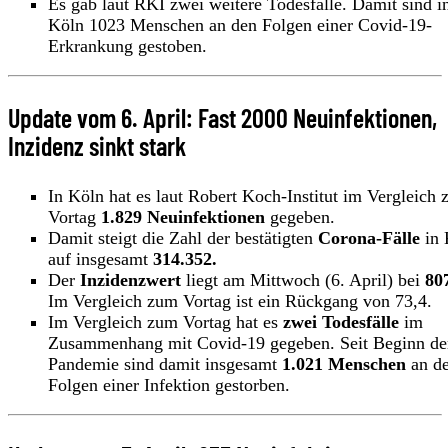
Es gab laut RKI zwei weitere Todesfälle. Damit sind i
Köln 1023 Menschen an den Folgen einer Covid-19-
Erkrankung gestoben.
Update vom 6. April: Fast 2000 Neuinfektionen,
Inzidenz sinkt stark
In Köln hat es laut Robert Koch-Institut im Vergleich
Vortag
1.829 Neuinfektionen
gegeben.
Damit steigt die Zahl der bestätigten
Corona-Fälle
in 
auf insgesamt
314.352.
Der
Inzidenzwert
liegt am Mittwoch (6. April) bei
80
Im Vergleich zum Vortag ist ein Rückgang von 73,4.
Im Vergleich zum Vortag hat es
zwei Todesfälle
im
Zusammenhang mit Covid-19 gegeben. Seit Beginn de
Pandemie sind damit insgesamt
1.021 Menschen
an d
Folgen einer Infektion gestorben.