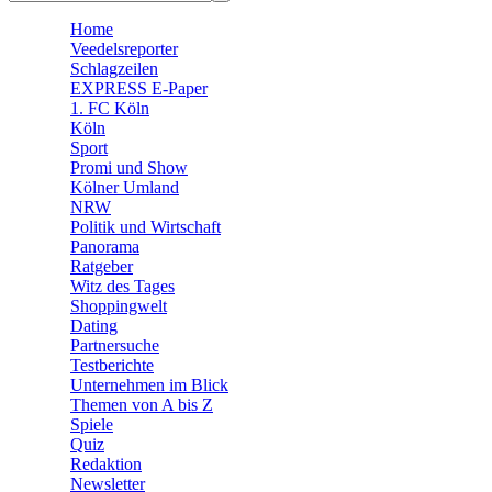
🧩 Spiele
Home
Veedelsreporter
Schlagzeilen
EXPRESS E-Paper
1. FC Köln
Köln
Sport
Promi und Show
Kölner Umland
NRW
Politik und Wirtschaft
Panorama
Ratgeber
Witz des Tages
Shoppingwelt
Dating
Partnersuche
Testberichte
Unternehmen im Blick
Themen von A bis Z
Spiele
Quiz
Redaktion
Newsletter