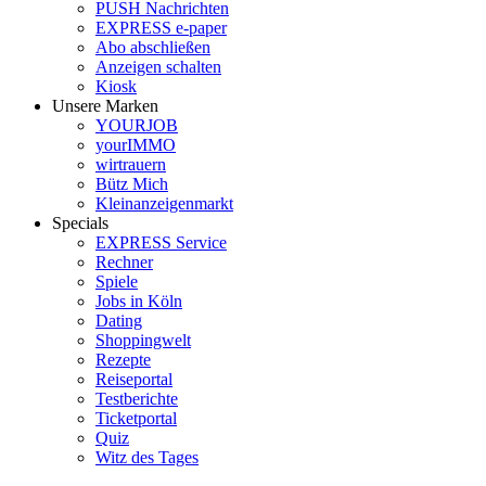
PUSH Nachrichten
EXPRESS e-paper
Abo abschließen
Anzeigen schalten
Kiosk
Unsere Marken
YOURJOB
yourIMMO
wirtrauern
Bütz Mich
Kleinanzeigenmarkt
Specials
EXPRESS Service
Rechner
Spiele
Jobs in Köln
Dating
Shoppingwelt
Rezepte
Reiseportal
Testberichte
Ticketportal
Quiz
Witz des Tages