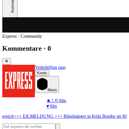
Kommentare
Express · Community
Kommentare · 0
Verkehr
Hau raus
Konto
Menü
🐐 1. FC Köln
♥️ Köln
⭐ Promi
LDUNG +++
Blindgänger in Köln
Bombe im Rhein! RTL liegt im Evak
🏆 Sport
🛒 Shoppingwelt