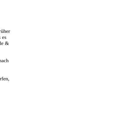
rüher
 es
ale &
nach
rfen,