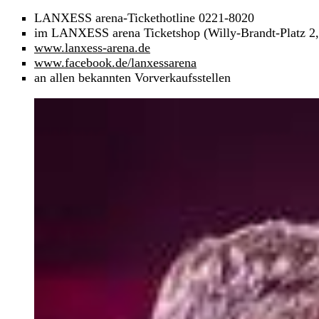
LANXESS arena-Tickethotline 0221-8020
im LANXESS arena Ticketshop (Willy-Brandt-Platz 2
www.lanxess-arena.de
www.facebook.de/lanxessarena
an allen bekannten Vorverkaufsstellen