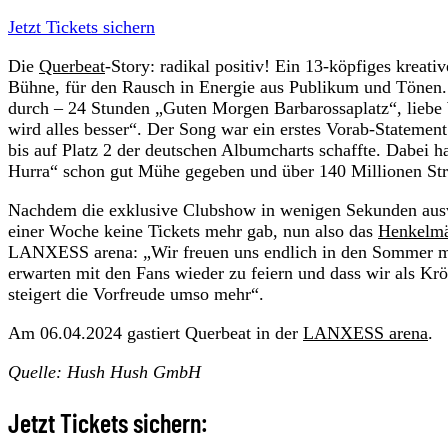
Jetzt Tickets sichern
Die
Querbeat
-Story: radikal positiv! Ein 13-köpfiges kreat
Bühne, für den Rausch in Energie aus Publikum und Tönen
durch – 24 Stunden „Guten Morgen Barbarossaplatz“, liebe 
wird alles besser“. Der Song war ein erstes Vorab-Statement
bis auf Platz 2 der deutschen Albumcharts schaffte. Dabei 
Hurra“ schon gut Mühe gegeben und über 140 Millionen St
Nachdem die exklusive Clubshow in wenigen Sekunden ausve
einer Woche keine Tickets mehr gab, nun also das
Henkelm
LANXESS arena: „Wir freuen uns endlich in den Sommer mit
erwarten mit den Fans wieder zu feiern und dass wir als Kr
steigert die Vorfreude umso mehr“.
Am 06.04.2024 gastiert Querbeat in der
LANXESS arena
.
Quelle: Hush Hush GmbH
Jetzt Tickets sichern: