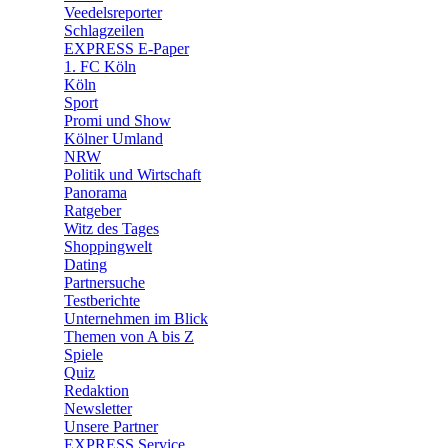
Veedelsreporter
🛒 Shoppingwelt
Schlagzeilen
🧩 Spiele
EXPRESS E-Paper
1. FC Köln
Köln
Sport
Promi und Show
Kölner Umland
NRW
Politik und Wirtschaft
Panorama
Ratgeber
Witz des Tages
Shoppingwelt
Dating
Partnersuche
Testberichte
Unternehmen im Blick
Themen von A bis Z
Spiele
Quiz
Redaktion
Newsletter
Unsere Partner
EXPRESS Service