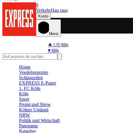
9
Verkehr
Hau raus
Konto
Menü
🐐 1. FC Köln
♥️ Köln
⭐ Promi
🏆 Sport
Home
🛒 Shoppingwelt
Veedelsreporter
🧩 Spiele
Schlagzeilen
EXPRESS E-Paper
1. FC Köln
Köln
Sport
Promi und Show
Kölner Umland
NRW
Politik und Wirtschaft
Panorama
Ratgeber