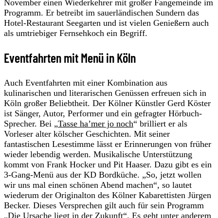
November einen Wiederkehrer mit großer Fangemeinde im
Programm. Er betreibt im sauerländischen Sundern das
Hotel-Restaurant Seegarten und ist vielen Genießern auch
als umtriebiger Fernsehkoch ein Begriff.
Eventfahrten mit Menü in Köln
Auch Eventfahrten mit einer Kombination aus
kulinarischen und literarischen Genüssen erfreuen sich in
Köln großer Beliebtheit. Der Kölner Künstler Gerd Köster
ist Sänger, Autor, Performer und ein gefragter Hörbuch-
Sprecher. Bei „
Tasse ha’mer jo noch
“ brilliert er als
Vorleser alter kölscher Geschichten. Mit seiner
fantastischen Lesestimme lässt er Erinnerungen von früher
wieder lebendig werden. Musikalische Unterstützung
kommt von Frank Hocker und Pit Haaser. Dazu gibt es ein
3-Gang-Menü aus der KD Bordküche. „So, jetzt wollen
wir uns mal einen schönen Abend machen“, so lautet
wiederum der Originalton des Kölner Kabarettisten Jürgen
Becker. Dieses Versprechen gilt auch für sein Programm
„
Die Ursache liegt in der Zukunft
“. Es geht unter anderem