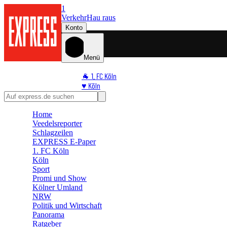
1
Verkehr
Hau raus
Konto
Menü
🐐 1. FC Köln
♥️ Köln
⭐ Promi
🏆 Sport
Home
🛒 Shoppingwelt
Veedelsreporter
🧩 Spiele
Schlagzeilen
EXPRESS E-Paper
1. FC Köln
Köln
Sport
Promi und Show
Kölner Umland
NRW
Politik und Wirtschaft
Panorama
Ratgeber