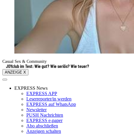
Casual Sex & Community
JOYclub im Test: Wie gut? Wie seriös? Wie teuer?
ANZEIGE X
EXPRESS News
EXPRESS APP
Leserreporter/in werden
EXPRESS auf WhatsApp
Newsletter
PUSH Nachrichten
EXPRESS e-paper
Abo abschließen
Anzeigen schalten