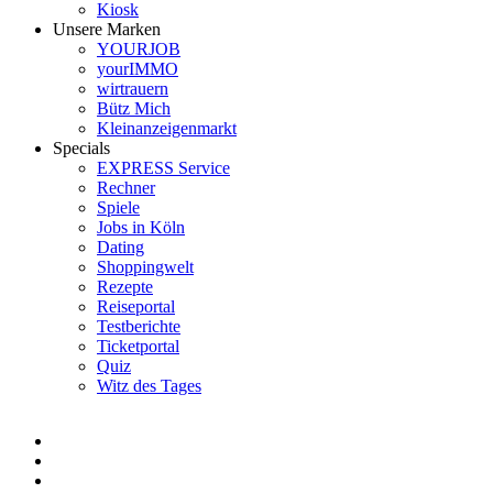
Kiosk
Unsere Marken
YOURJOB
yourIMMO
wirtrauern
Bütz Mich
Kleinanzeigenmarkt
Specials
EXPRESS Service
Rechner
Spiele
Jobs in Köln
Dating
Shoppingwelt
Rezepte
Reiseportal
Testberichte
Ticketportal
Quiz
Witz des Tages