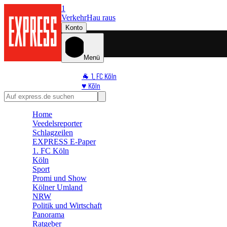
1
Verkehr
Hau raus
Konto
Menü
🐐 1. FC Köln
♥️ Köln
⭐ Promi
🏆 Sport
Home
🛒 Shoppingwelt
Veedelsreporter
🧩 Spiele
Schlagzeilen
EXPRESS E-Paper
1. FC Köln
Köln
Sport
Promi und Show
Kölner Umland
NRW
Politik und Wirtschaft
Panorama
Ratgeber