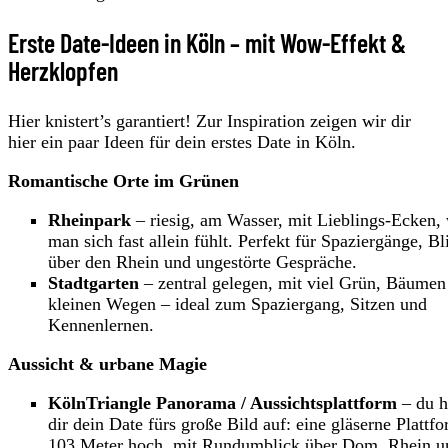
Erste Date-Ideen in Köln – mit Wow-Effekt &
Herzklopfen
Hier knistert’s garantiert! Zur Inspiration zeigen wir dir
hier ein paar Ideen für dein erstes Date in Köln.
Romantische Orte im Grünen
Rheinpark
– riesig, am Wasser, mit Lieblings-Ecken,
man sich fast allein fühlt. Perfekt für Spaziergänge, Bl
über den Rhein und ungestörte Gespräche.
Stadtgarten
– zentral gelegen, mit viel Grün, Bäumen
kleinen Wegen – ideal zum Spaziergang, Sitzen und
Kennenlernen.
Aussicht & urbane Magie
KölnTriangle Panorama / Aussichtsplattform
– du h
dir dein Date fürs große Bild auf: eine gläserne Plattfo
103 Meter hoch, mit Rundumblick über Dom, Rhein u