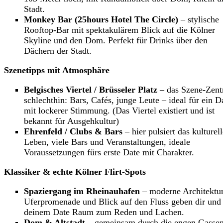
Stadt.
Monkey Bar (25hours Hotel The Circle)
– stylische
Rooftop-Bar mit spektakulärem Blick auf die Kölner
Skyline und den Dom. Perfekt für Drinks über den
Dächern der Stadt.
Szenetipps mit Atmosphäre
Belgisches Viertel / Brüsseler Platz
– das Szene-Zen
schlechthin: Bars, Cafés, junge Leute – ideal für ein D
mit lockerer Stimmung. (Das Viertel existiert und ist
bekannt für Ausgehkultur)
Ehrenfeld / Clubs & Bars
– hier pulsiert das kulturel
Leben, viele Bars und Veranstaltungen, ideale
Voraussetzungen fürs erste Date mit Charakter.
Klassiker & echte Kölner Flirt-Spots
Spaziergang im Rheinauhafen
– moderne Architektur
Uferpromenade und Blick auf den Fluss geben dir und
deinem Date Raum zum Reden und Lachen.
Dom & Altstadt
– gemeinsam durch die engen Gasse