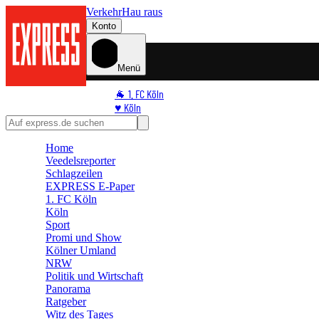
Verkehr
Hau raus
Konto
Menü
🐐 1. FC Köln
♥️ Köln
⭐ Promi
🏆 Sport
Home
🛒 Shoppingwelt
Veedelsreporter
🧩 Spiele
Schlagzeilen
EXPRESS E-Paper
1. FC Köln
Köln
Sport
Promi und Show
Kölner Umland
NRW
Politik und Wirtschaft
Panorama
Ratgeber
Witz des Tages