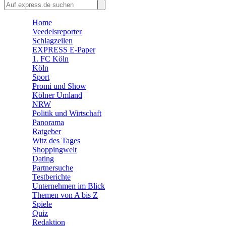
🛒 Shoppingwelt
Home
🧩 Spiele
Veedelsreporter
Schlagzeilen
EXPRESS E-Paper
1. FC Köln
Köln
Sport
Promi und Show
Kölner Umland
NRW
Politik und Wirtschaft
Panorama
Ratgeber
Witz des Tages
Shoppingwelt
Dating
Partnersuche
Testberichte
Unternehmen im Blick
Themen von A bis Z
Spiele
Quiz
Redaktion