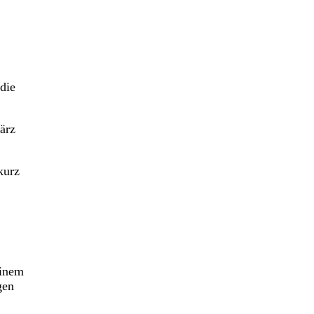
die
ärz
kurz
einem
gen