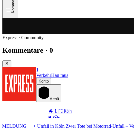
Kommentare
Express · Community
Kommentare · 0
1
Verkehr
Hau raus
Konto
Menü
🐐 1. FC Köln
♥️ Köln
⭐ Promi
auf illegales Rennen
🏆 Sport