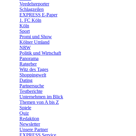
🛒 Shoppingwelt
Veedelsreporter
🧩 Spiele
Schlagzeilen
EXPRESS E-Paper
1. FC Köln
Köln
Sport
Promi und Show
Kölner Umland
NRW
Politik und Wirtschaft
Panorama
Ratgeber
Witz des Tages
Shoppingwelt
Dating
Partnersuche
Testberichte
Unternehmen im Blick
Themen von A bis Z
Spiele
Quiz
Redaktion
Newsletter
Unsere Partner
EXPRESS Service