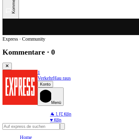
Kommentare
Express · Community
Kommentare · 0
1
Verkehr
Hau raus
Konto
Menü
🐐 1. FC Köln
♥️ Köln
⭐ Promi
🏆 Sport
Home