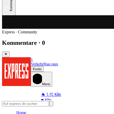
Kommentare
Express · Community
Kommentare · 0
1
Verkehr
Hau raus
Konto
Menü
🐐 1. FC Köln
♥️ Köln
⭐ Promi
Home
🏆 Sport