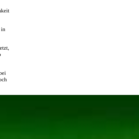
mkeit
 in
etzt,
o
bei
och