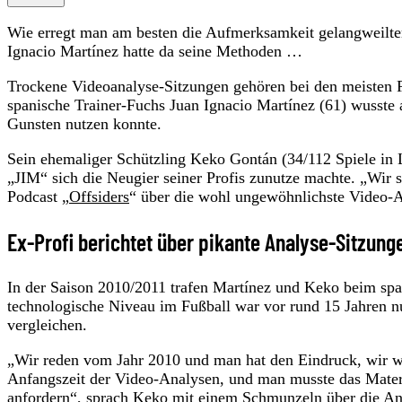
Wie erregt man am besten die Aufmerksamkeit gelangweilter 
Ignacio Martínez hatte da seine Methoden …
Trockene Videoanalyse-Sitzungen gehören bei den meisten F
spanische Trainer-Fuchs Juan Ignacio Martínez (61) wusste a
Gunsten nutzen konnte.
Sein ehemaliger Schützling Keko Gontán (34/112 Spiele in 
„JIM“ sich die Neugier seiner Profis zunutze machte. „Wir 
Podcast „
Offsiders
“ über die wohl ungewöhnlichste Video-A
Ex-Profi berichtet über pikante Analyse-Sitzung
In der Saison 2010/2011 trafen Martínez und Keko beim spa
technologische Niveau im Fußball war vor rund 15 Jahren nu
vergleichen.
„Wir reden vom Jahr 2010 und man hat den Eindruck, wir w
Anfangszeit der Video-Analysen, und man musste das Materi
anfordern“, sprach Keko mit einem Schmunzeln über die Anfa