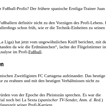
Fußball-Profis? Der frühere spanische Erstliga-Trainer Juan
ußballern definitiv nicht zu den Vorzügen des Profi-Lebens.
llerdings schon früh, wie er die Technik-Einheiten zu seinen
La Liga) hat jetzt vom ungewöhnlichen Kniff berichtet, mit 
standen da wie die Erdmännchen“, lachte der Flügelstürmer i
nalyse im Profi-
Fußball
.
en
nischen Zweitligisten FC Cartagena aufeinander. Das heutige
r zu erahnen und mit den heutigen Verhältnissen nicht zu
ürden von der Epoche des Pleistozän sprechen. Es war die
al noch bei La Sexta (
spanischer TV-Sender, Anm. d. Red.
)
ngszeit seiner Profi-Karriere.