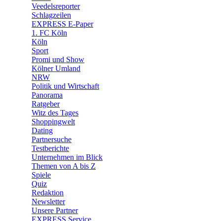
Veedelsreporter
🛒 Shoppingwelt
Schlagzeilen
🧩 Spiele
EXPRESS E-Paper
1. FC Köln
Köln
Sport
Promi und Show
Kölner Umland
NRW
Politik und Wirtschaft
Panorama
Ratgeber
Witz des Tages
Shoppingwelt
Dating
Partnersuche
Testberichte
Unternehmen im Blick
Themen von A bis Z
Spiele
Quiz
Redaktion
Newsletter
Unsere Partner
EXPRESS Service