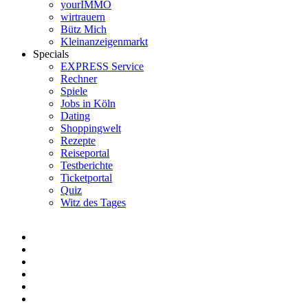
yourIMMO
wirtrauern
Bütz Mich
Kleinanzeigenmarkt
Specials
EXPRESS Service
Rechner
Spiele
Jobs in Köln
Dating
Shoppingwelt
Rezepte
Reiseportal
Testberichte
Ticketportal
Quiz
Witz des Tages