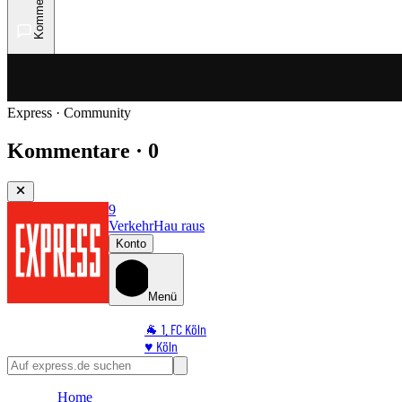
Kommentare
Express · Community
Kommentare · 0
9
Verkehr
Hau raus
Konto
Menü
🐐 1. FC Köln
♥️ Köln
⭐ Promi
🏆 Sport
Home