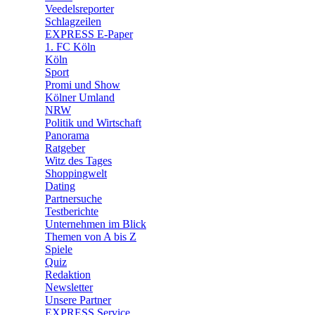
🛒 Shoppingwelt
Veedelsreporter
🧩 Spiele
Schlagzeilen
EXPRESS E-Paper
1. FC Köln
Köln
Sport
Promi und Show
Kölner Umland
NRW
Politik und Wirtschaft
Panorama
Ratgeber
Witz des Tages
Shoppingwelt
Dating
Partnersuche
Testberichte
Unternehmen im Blick
Themen von A bis Z
Spiele
Quiz
Redaktion
Newsletter
Unsere Partner
EXPRESS Service