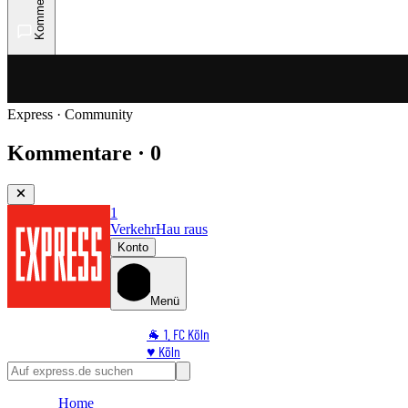
Kommentare
Express · Community
Kommentare · 0
1
Verkehr
Hau raus
Konto
Menü
🐐 1. FC Köln
♥️ Köln
⭐ Promi
🏆 Sport
Home