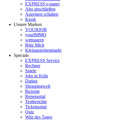
EXPRESS e-paper
Abo abschließen
Anzeigen schalten
Kiosk
Unsere Marken
YOURJOB
yourIMMO
wirtrauern
Bütz Mich
Kleinanzeigenmarkt
Specials
EXPRESS Service
Rechner
Spiele
Jobs in Köln
Dating
Shoppingwelt
Rezepte
Reiseportal
Testberichte
Ticketportal
Quiz
Witz des Tages