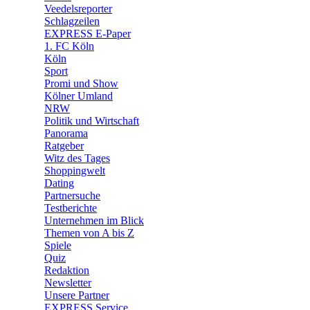
🛒 Shoppingwelt
Veedelsreporter
🧩 Spiele
Schlagzeilen
EXPRESS E-Paper
1. FC Köln
Köln
Sport
Promi und Show
Kölner Umland
NRW
Politik und Wirtschaft
Panorama
Ratgeber
Witz des Tages
Shoppingwelt
Dating
Partnersuche
Testberichte
Unternehmen im Blick
Themen von A bis Z
Spiele
Quiz
Redaktion
Newsletter
Unsere Partner
EXPRESS Service