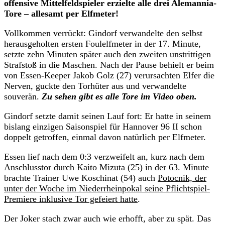
offensive Mittelfeldspieler erzielte alle drei Alemannia-
Tore – allesamt per Elfmeter!
Vollkommen verrückt: Gindorf verwandelte den selbst
herausgeholten ersten Foulelfmeter in der 17. Minute,
setzte zehn Minuten später auch den zweiten unstrittigen
Strafstoß in die Maschen. Nach der Pause behielt er beim
von Essen-Keeper Jakob Golz (27) verursachten Elfer die
Nerven, guckte den Torhüter aus und verwandelte
souverän.
Zu sehen gibt es alle Tore im Video oben.
Gindorf setzte damit seinen Lauf fort: Er hatte in seinem
bislang einzigen Saisonspiel für Hannover 96 II schon
doppelt getroffen, einmal davon natürlich per Elfmeter.
Essen lief nach dem 0:3 verzweifelt an, kurz nach dem
Anschlusstor durch Kaito Mizuta (25) in der 63. Minute
brachte Trainer Uwe Koschinat (54) auch
Potocnik, der
unter der Woche im Niederrheinpokal seine Pflichtspiel-
Premiere inklusive Tor gefeiert hatte
.
Der Joker stach zwar auch wie erhofft, aber zu spät. Das