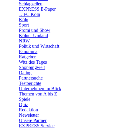
🧩 Spiele
Schlagzeilen
EXPRESS E-Paper
1. FC Köln
Köln
Sport
Promi und Show
Kölner Umland
NRW
Politik und Wirtschaft
Panorama
Ratgeber
Witz des Tages
Shoppingwelt
Dating
Partnersuche
Testberichte
Unternehmen im Blick
Themen von A bis Z
Spiele
Quiz
Redaktion
Newsletter
Unsere Partner
EXPRESS Service