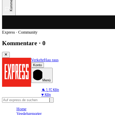
Kommentare
Express · Community
Kommentare · 0
Verkehr
Hau raus
Konto
Menü
🐐 1. FC Köln
♥️ Köln
⭐ Promi
🏆 Sport
Home
🛒 Shoppingwelt
Veedelsreporter