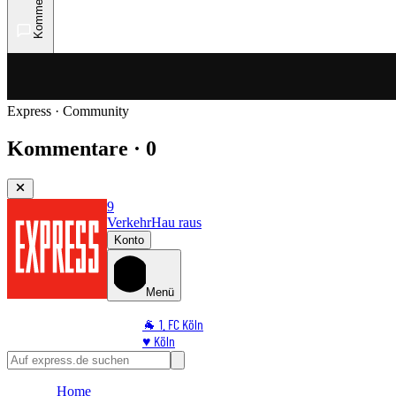
Kommentare
Express · Community
Kommentare · 0
9
Verkehr
Hau raus
Konto
Menü
🐐 1. FC Köln
♥️ Köln
⭐ Promi
🏆 Sport
Home