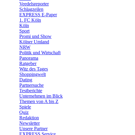
🛒 Shoppingwelt
Veedelsreporter
🧩 Spiele
Schlagzeilen
EXPRESS E-Paper
1. FC Köln
Köln
Sport
Promi und Show
Kölner Umland
NRW
Politik und Wirtschaft
Panorama
Ratgeber
Witz des Tages
Shoppingwelt
Dating
Partnersuche
Testberichte
Unternehmen im Blick
Themen von A bis Z
Spiele
Quiz
Redaktion
Newsletter
Unsere Partner
EXPRESS Service